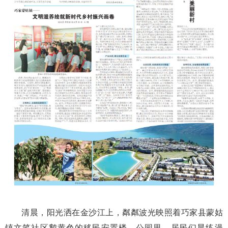
清晨，阳光洒在金沙江上，粼粼波光映照着巧家县蒙姑
镇文笔社区鹅黄色的移民安置楼。公园里，居民们晨练漫