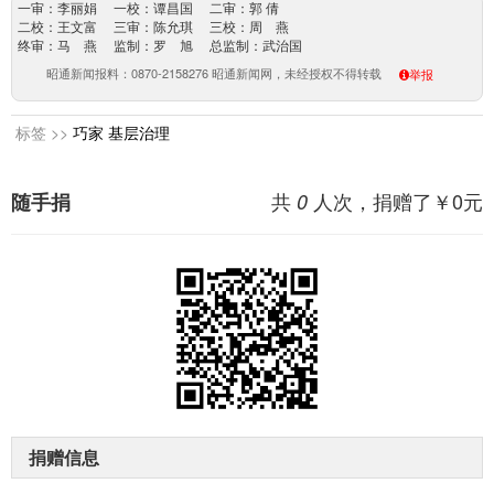
一审：李丽娟 一校：谭昌国 二审：郭 倩
二校：王文富 三审：陈允琪 三校：周 燕
终审：马 燕 监制：罗 旭 总监制：武治国
昭通新闻报料：0870-2158276 昭通新闻网，未经授权不得转载
举报
标签 >>
巧家
基层治理
共
人次，捐赠了￥
0
元
随手捐
0
捐赠信息