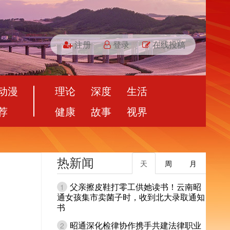
注册
登录
在线投稿
动漫
理论
深度
生活
荐
健康
故事
视界
热新闻
天
周
月
父亲擦皮鞋打零工供她读书！云南昭
1
通女孩集市卖菌子时，收到北大录取通知
书
昭通深化检律协作携手共建法律职业
2