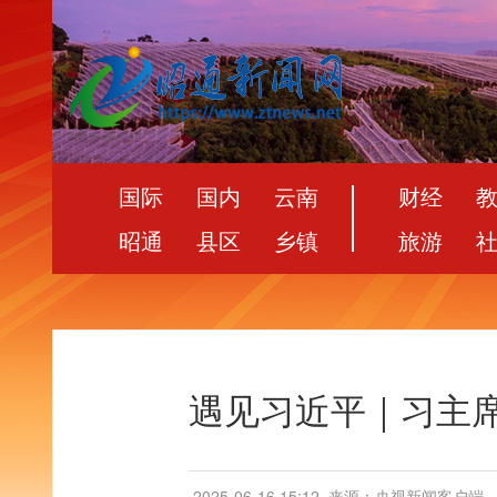
国际
国内
云南
财经
昭通
县区
乡镇
旅游
遇见习近平｜习主
2025-06-16 15:12
来源：央视新闻客户端