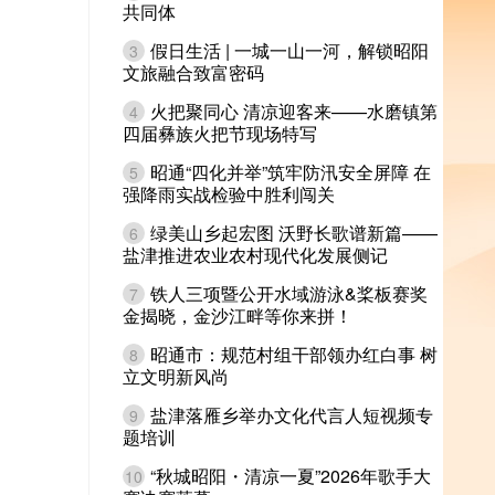
共同体
假日生活 | 一城一山一河，解锁昭阳
3
文旅融合致富密码
火把聚同心 清凉迎客来——水磨镇第
4
四届彝族火把节现场特写
昭通“四化并举”筑牢防汛安全屏障 在
5
强降雨实战检验中胜利闯关
绿美山乡起宏图 沃野长歌谱新篇——
6
盐津推进农业农村现代化发展侧记
铁人三项暨公开水域游泳&桨板赛奖
7
金揭晓，金沙江畔等你来拼！
昭通市：规范村组干部领办红白事 树
8
立文明新风尚
盐津落雁乡举办文化代言人短视频专
9
题培训
“秋城昭阳・清凉一夏”2026年歌手大
10