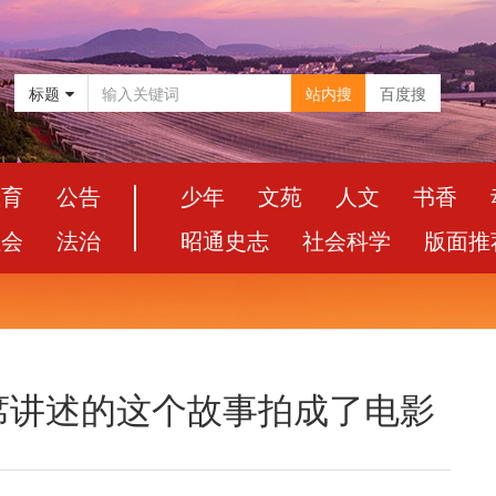
标题
站内搜
百度搜
教育
公告
少年
文苑
人文
书香
社会
法治
昭通史志
社会科学
版面推
席讲述的这个故事拍成了电影