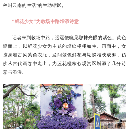
种叫云南的生活”的生动缩影。
“鲜花少女”为教场中路增添诗意
记者来到教场中路，远远便瞧见那抹亮眼的紫色。黄色
墙面上，以鲜花少女为主题的墙绘栩栩如生。画面中，女
孩身着古风紫色衣服，发间紫色鲜花与蝴蝶相映成趣，仿
佛从古代画卷中走出，为蓝花楹核心观赏区增添了几分诗
意与浪漫。