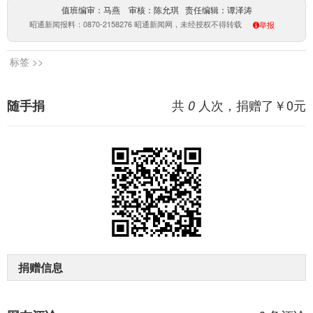
值班编审：马燕 审核：陈允琪 责任编辑：谭泽涛
昭通新闻报料：0870-2158276 昭通新闻网，未经授权不得转载
举报
标签 >>
共
人次，捐赠了￥
0
元
随手捐
0
捐赠信息