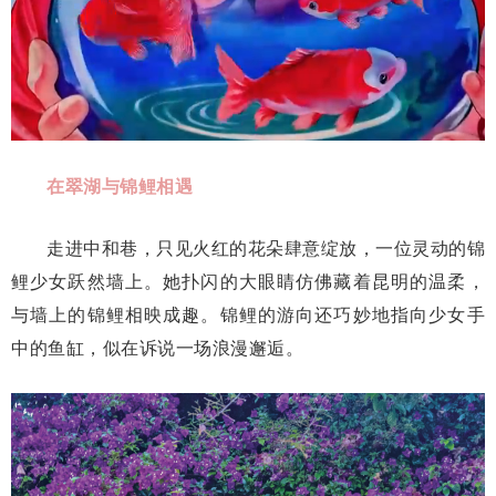
在翠湖与锦鲤相遇
走进中和巷，只见火红的花朵肆意绽放，一位灵动的锦
鲤少女跃然墙上。她扑闪的大眼睛仿佛藏着昆明的温柔，
与墙上的锦鲤相映成趣。锦鲤的游向还巧妙地指向少女手
中的鱼缸，似在诉说一场浪漫邂逅。