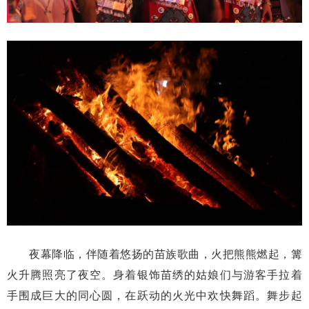
夜幕降临，伴随着悠扬的苗族歌曲，火把熊熊燃起，篝
火升腾照亮了夜空。身着银饰苗绣的姑娘们与游客手拉着
手围成巨大的同心圆，在跃动的火光中欢快舞蹈。舞步起