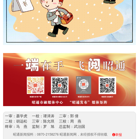
一审：聂学虎 一校：谭泽涛 二审：郭 倩
二校：胡远松 三审：陈允琪 三校：周 燕
终审：马 燕 监制：罗 旭 总监制：武治国
昭通新闻报料：0870-2158276 昭通新闻网，未经授权不得转载
举报