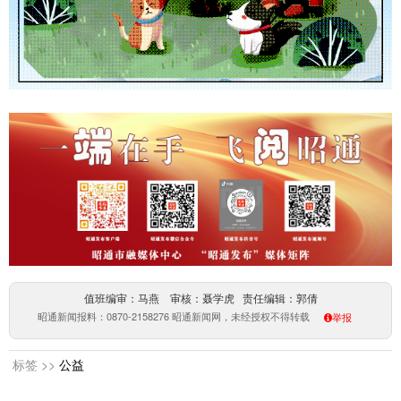
值班编审：马燕 审核：聂学虎 责任编辑：郭倩
昭通新闻报料：0870-2158276 昭通新闻网，未经授权不得转载
举报
标签 >>
公益