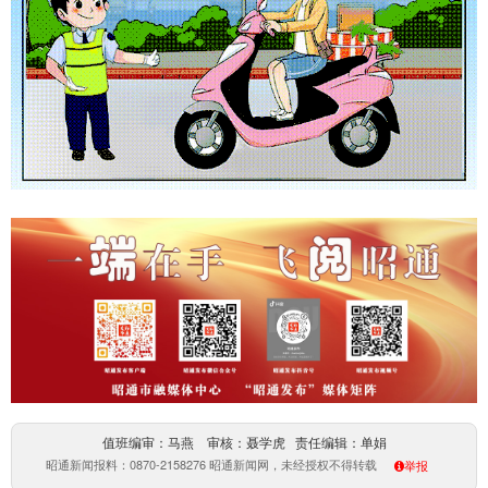
值班编审：马燕 审核：聂学虎 责任编辑：单娟
昭通新闻报料：0870-2158276 昭通新闻网，未经授权不得转载
举报