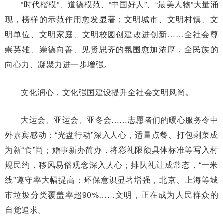
“时代楷模”、道德模范、“中国好人”、“最美人物”大量涌
现，榜样的示范作用愈发显著；文明城市、文明村镇、文
明单位、文明家庭、文明校园创建改进创新……全社会尊
崇英雄、崇德向善、见贤思齐的氛围愈加浓厚，全民族的
向心力、凝聚力进一步增强。
文化润心，文化强国建设提升全社会文明风尚。
大运会、亚运会、亚冬会……志愿者们的暖心服务令中
外嘉宾感动；“光盘行动”深入人心，适量点餐、打包剩菜成
为新“食”尚；婚事新办简办，将彩礼限额具体标准等写入村
规民约，移风易俗观念深入人心；排队礼让成常态，“一米
线”遵守率大幅提高；环保意识显著增强，北京、上海等城
市垃圾分类覆盖率超90%……文明，正在成为人民群众的
自觉追求。