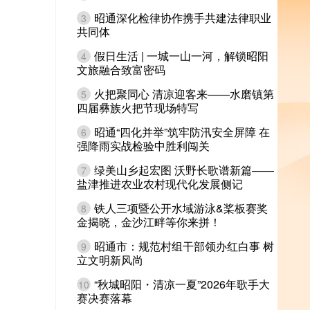
昭通深化检律协作携手共建法律职业
3
共同体
假日生活 | 一城一山一河，解锁昭阳
4
文旅融合致富密码
火把聚同心 清凉迎客来——水磨镇第
5
四届彝族火把节现场特写
昭通“四化并举”筑牢防汛安全屏障 在
6
强降雨实战检验中胜利闯关
绿美山乡起宏图 沃野长歌谱新篇——
7
盐津推进农业农村现代化发展侧记
铁人三项暨公开水域游泳&桨板赛奖
8
金揭晓，金沙江畔等你来拼！
昭通市：规范村组干部领办红白事 树
9
立文明新风尚
“秋城昭阳・清凉一夏”2026年歌手大
10
赛决赛落幕