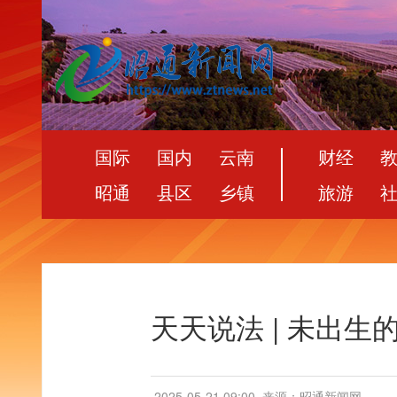
国际
国内
云南
财经
昭通
县区
乡镇
旅游
天天说法 | 未出生
2025-05-21 09:00
来源：昭通新闻网