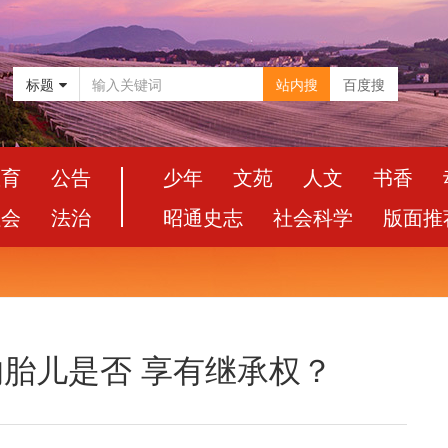
标题
站内搜
百度搜
教育
公告
少年
文苑
人文
书香
社会
法治
昭通史志
社会科学
版面推
的胎儿是否 享有继承权？