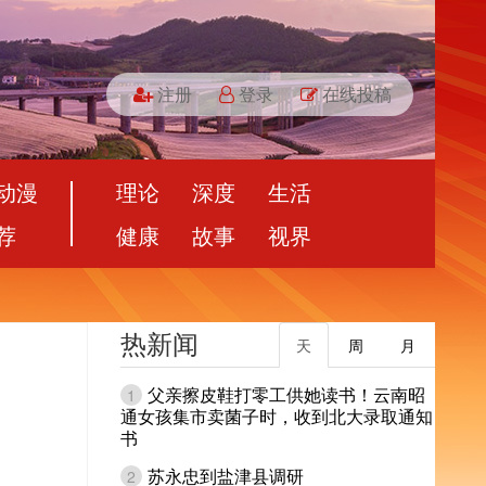
注册
登录
在线投稿
动漫
理论
深度
生活
荐
健康
故事
视界
热新闻
天
周
月
父亲擦皮鞋打零工供她读书！云南昭
1
通女孩集市卖菌子时，收到北大录取通知
书
苏永忠到盐津县调研
2