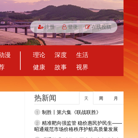
注册
登录
在线投稿
动漫
理论
深度
生活
荐
健康
故事
视界
热新闻
天
周
月
制胜丨第六集《联战联胜》
1
精准靶向强监管 稳价惠民护民生——
2
昭通规范市场价格秩序护航高质量发展