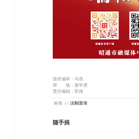
值班编审：马燕
审 核：聂学虎
责任编辑：郭倩
标签 >>
法制宣传
随手捐