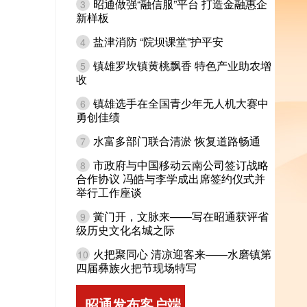
昭通做强“融信服”平台 打造金融惠企
3
新样板
盐津消防 “院坝课堂”护平安
4
镇雄罗坎镇黄桃飘香 特色产业助农增
5
收
镇雄选手在全国青少年无人机大赛中
6
勇创佳绩
水富多部门联合清淤 恢复道路畅通
7
市政府与中国移动云南公司签订战略
8
合作协议 冯皓与李学成出席签约仪式并
举行工作座谈
黉门开，文脉来——写在昭通获评省
9
级历史文化名城之际
火把聚同心 清凉迎客来——水磨镇第
10
四届彝族火把节现场特写
昭通发布客户端