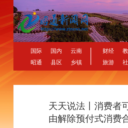
国际
国内
云南
财经
昭通
县区
乡镇
旅游
天天说法丨消费者
由解除预付式消费