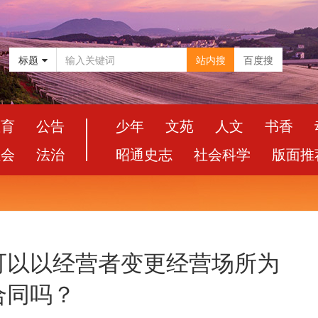
标题
站内搜
百度搜
教育
公告
少年
文苑
人文
书香
社会
法治
昭通史志
社会科学
版面推
可以以经营者变更经营场所为
合同吗？