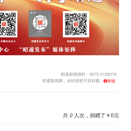
昭通新闻报料：0870-2158276
昭通新闻网，未经授权不得转载
举报
共
人次，捐赠了￥
0
元
0