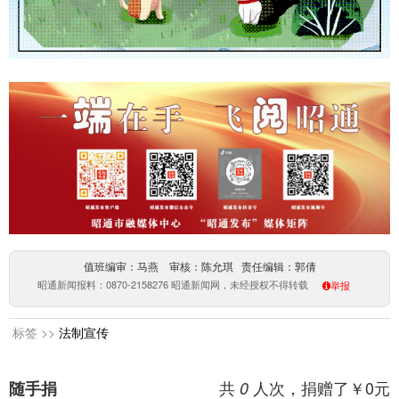
值班编审：马燕 审核：陈允琪 责任编辑：郭倩
昭通新闻报料：0870-2158276 昭通新闻网，未经授权不得转载
举报
标签 >>
法制宣传
共
人次，捐赠了￥
0
元
随手捐
0