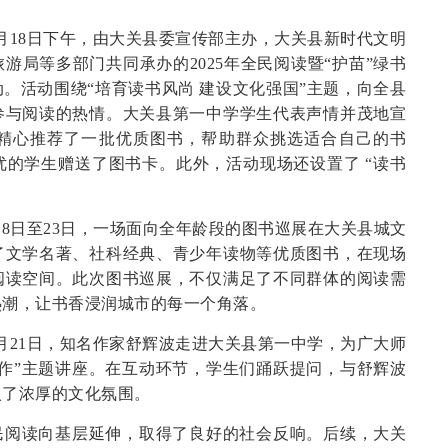
月18日下午，由大关县委宣传部主办，大关县新时代文明
游局等多部门共同承办的2025年全民阅读暨“护苗”绿书
。活动围绕“培育读书风尚 建设文化强国”主题，向全县
参与阅读的热情。大关县第一中学学生代表声情并茂地宣
精心推荐了一批优质图书，帮助群众挑选适合自己的书
优的学生赠送了图书卡。此外，活动现场还设置了 “读书
18日至23日，一场面向全年龄段的图书巡展在大关县城文
了文学名著、社科经典、青少年读物等优质图书，在现场
阅读空间。此次图书巡展，不仅满足了不同群体的阅读需
热潮，让书香浸润城市的每一个角落。
月21日，知名作家舒辉波走进大关县第一中学，为广大师
作”主题讲座。在互动环节，学生们踊跃提问，与舒辉波
入了浓厚的文化氛围。
民阅读向基层延伸，取得了良好的社会反响。后续，大关