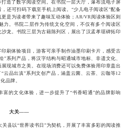
步打造了数字阅读空间。在书院一层大厅，瀑布流电子屏
，还可扫码下载至手机上阅读。“少儿电子阅读区”配备
机更是为读者带来了趣味互动体验；AR/VR阅读体验区则
魅力。书院二层作为传统文化空间，不仅有多个阅读区
化沙龙。书院三层为古籍陈列区，展出了汉孟孝琚碑拓印
字印刷体验项目，游客可亲手制作油墨印刷卡片，感受古
绘”系列产品，将汉字结构与昭通城市地标、非遗文化、
画展现城市之美。在现场消费还可以免费体验用印章盖出
了“云品出滇”系列文创产品，涵盖云菌、云茶、云咖等12
文化品牌。
丰富的文化体验，进一步提升了“书香昭通”的品牌影响
大关——
大关县以“世界读书日”为契机，开展了丰富多彩的阅读推