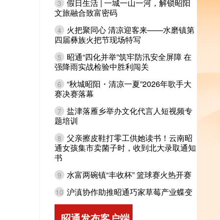
假日生活 | 一城一山一河，解锁昭阳
3
文旅融合致富密码
火把聚同心 清凉迎客来——水磨镇第
4
四届彝族火把节现场特写
昭通“四化并举”筑牢防汛安全屏障 在
5
强降雨实战检验中胜利闯关
“秋城昭阳・清凉一夏”2026年歌手大
6
赛决赛落幕
盐津落雁乡举办文化代言人短视频专
7
题培训
父亲擦皮鞋打零工供她读书！云南昭
8
通女孩集市卖菌子时，收到北大录取通知
书
水富两碗镇“丰收杯” 篮球赛火热开赛
9
沪滇协作助推昭通巧家草莓产业蝶变
10
昭通发布客户端