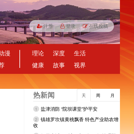
注册
登录
在线投稿
动漫
理论
深度
生活
荐
健康
故事
视界
热新闻
天
周
月
盐津消防 “院坝课堂”护平安
1
镇雄罗坎镇黄桃飘香 特色产业助农增
2
收