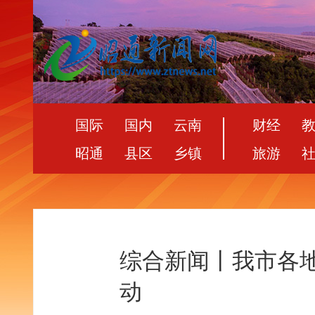
国际
国内
云南
财经
昭通
县区
乡镇
旅游
综合新闻丨我市各
动