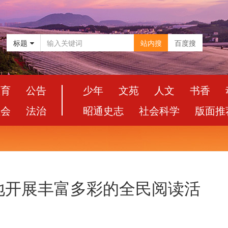
标题
站内搜
百度搜
教育
公告
少年
文苑
人文
书香
社会
法治
昭通史志
社会科学
版面推
地开展丰富多彩的全民阅读活