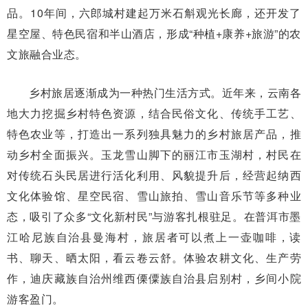
品。10年间，六郎城村建起万米石斛观光长廊，还开发了
星空屋、特色民宿和半山酒店，形成“种植+康养+旅游”的农
文旅融合业态。
乡村旅居逐渐成为一种热门生活方式。近年来，云南各
地大力挖掘乡村特色资源，结合民俗文化、传统手工艺、
特色农业等，打造出一系列独具魅力的乡村旅居产品，推
动乡村全面振兴。玉龙雪山脚下的丽江市玉湖村，村民在
对传统石头民居进行活化利用、风貌提升后，经营起纳西
文化体验馆、星空民宿、雪山旅拍、雪山音乐节等多种业
态，吸引了众多“文化新村民”与游客扎根驻足。在普洱市墨
江哈尼族自治县曼海村，旅居者可以煮上一壶咖啡，读
书、聊天、晒太阳，看云卷云舒。体验农耕文化、生产劳
作，迪庆藏族自治州维西傈僳族自治县启别村，乡间小院
游客盈门。