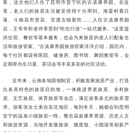
客，这次他们入住了昆明市晋宁区的古滇康养园。在这
里，老人们的旅居生活被安排得十分周到。海晏村看日
落、斗南花市赏花、官渡古镇逛吃……入住古滇康养园
后，王爷爷和老伴享受到“吃住行游”一站式服务。“这里提
供住宿、餐饮等基本服务，也会为来旅居的老人们配备生
活和旅游管家。”古滇康养园旅游管家洋洋介绍，园区内，
每个社区都设有医院、健身房、图书馆、舞蹈教室等，会
定期举办生日宴、茶话会等丰富多彩的社区活动。
近年来，云南各地因地制宜，积极发展旅居产业，打造
出各具特色的旅居目的地，一体推进养老旅居、乡村旅
居、文艺旅居、体育旅居等业态，满足游客多元的旅居需
求。游客张女士来自东北地区，每到冬天，她都会到昆明
安宁的温泉小镇旅居一阵。整合温泉康养资源、历史人文
和旅游资源，当地开发微旅游、微度假、小团游等创新产