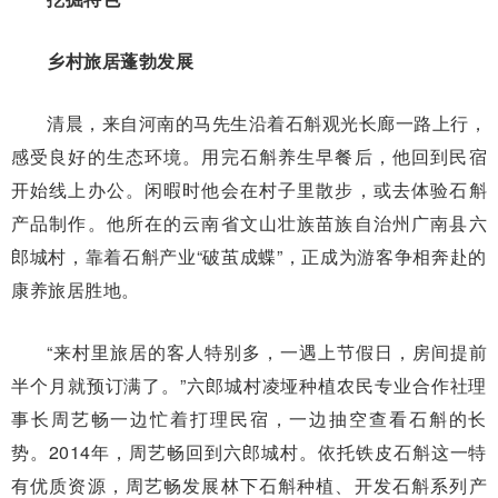
乡村旅居蓬勃发展
清晨，来自河南的马先生沿着石斛观光长廊一路上行，
感受良好的生态环境。用完石斛养生早餐后，他回到民宿
开始线上办公。闲暇时他会在村子里散步，或去体验石斛
产品制作。他所在的云南省文山壮族苗族自治州广南县六
郎城村，靠着石斛产业“破茧成蝶”，正成为游客争相奔赴的
康养旅居胜地。
“来村里旅居的客人特别多，一遇上节假日，房间提前
半个月就预订满了。”六郎城村凌垭种植农民专业合作社理
事长周艺畅一边忙着打理民宿，一边抽空查看石斛的长
势。2014年，周艺畅回到六郎城村。依托铁皮石斛这一特
有优质资源，周艺畅发展林下石斛种植、开发石斛系列产