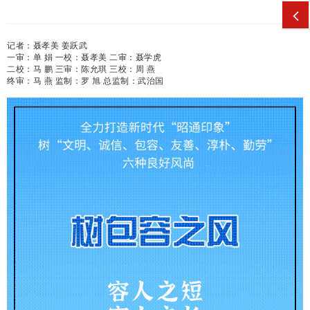
记者：聂孝美 姜跃武
一审：单 娟 一校：聂孝美 二审：聂学虎
二校：马 鹏 三审：陈允琪 三校：周 燕
终审：马 燕 监制：罗 旭 总监制：武治国