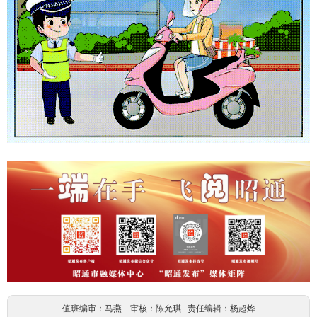
值班编审：马燕 审核：陈允琪 责任编辑：杨超烨