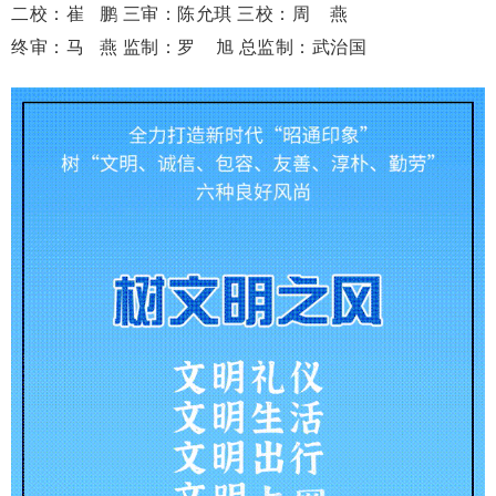
二校：崔 鹏 三审：陈允琪 三校：周 燕
终审：马 燕 监制：罗 旭 总监制：武治国