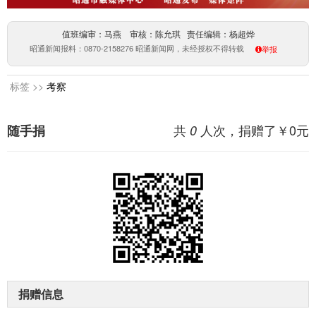
值班编审：马燕 审核：陈允琪 责任编辑：杨超烨
昭通新闻报料：0870-2158276 昭通新闻网，未经授权不得转载
举报
标签 >>
考察
共
人次，捐赠了￥
0
元
随手捐
0
捐赠信息