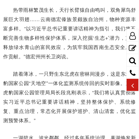
热带雨林繁茂生长，天行长臂猿自由鸣叫，双角犀鸟舒
展巨大羽翅……云南德宏傣族景颇族自治州，物种资源丰
富多样。“以习近平总书记重要讲话精神为指引，我们将不
断完善生物多样性保护体系，深入挖掘‘生态+’潜力，充分
释放绿水青山的富民效应，为筑牢我国西南生态安全屏障
作贡献。”德宏州州长卫岗说。
踏着薄冰，一只野生东北虎在密林间漫步，这是东北虎
豹国家公园“天地空”一体化监测系统传回的实时影像。东北
虎豹国家公园管理局局长段兆刚表示，“我们将认真贯彻落
实习近平总书记重要讲话精神，坚持整体保护、系统修
复、重点治理，常态化开展保护巡护、清山清套，优化监
测预警体系。”
一湖碧水，波光粼粼。经过多年系统治理，巢湖焕发新