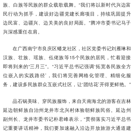
族、白族等民族的群众载歌载舞。“我们将以新时代兴边富
民行动为抓手，建设好边疆党建长廊项目，持续巩固提升
边民富、边疆兴、边关美的良好局面。”腾冲市委书记马子
兴深感重任在肩。
在广西南宁市良庆区蟠龙社区，社区党委书记刘雁琳和
汉族、壮族、瑶族、仫佬族等15个民族的居民，忙着迎接
即将到来的“三月三”。“习近平总书记强调‘拓宽各民族全方
位嵌入的实践路径’，我们将完善网格化管理、精细化服
务，建设多民族群众互嵌式社区，让‘团结花’开得更鲜艳。”
品石锅美味、穿民族服饰，来自天南海北的游客在吉林
延边朝鲜族自治州龙井市北兴村体验朝鲜族民俗。延边州
副州长、龙井市委书记朴君峰表示，“贯彻落实习近平总书
记重要讲话精神，我们要加速融入沿边开放旅游大通道建