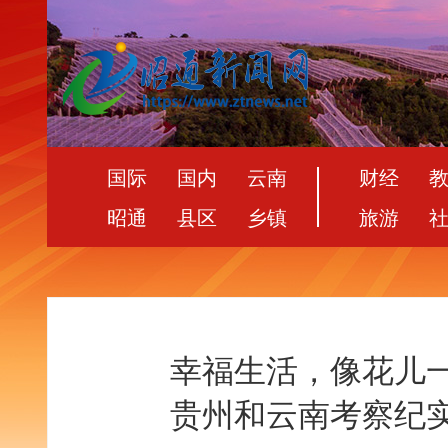
国际
国内
云南
财经
昭通
县区
乡镇
旅游
幸福生活，像花儿
贵州和云南考察纪