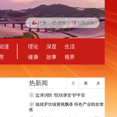
注册
登录
在线投稿
动漫
理论
深度
生活
荐
健康
故事
视界
热新闻
天
周
月
盐津消防 “院坝课堂”护平安
1
镇雄罗坎镇黄桃飘香 特色产业助农增
2
收