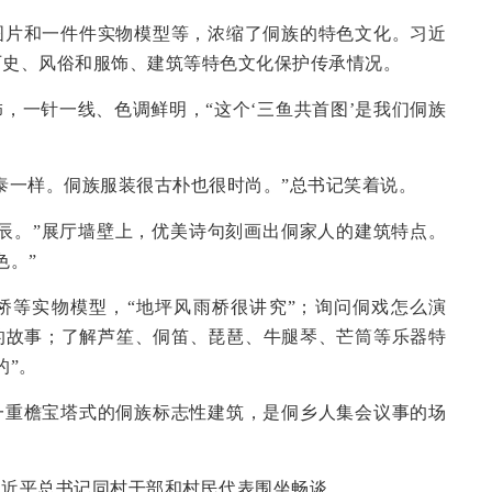
图片和一件件实物模型等，浓缩了侗族的特色文化。习近
历史、风俗和服饰、建筑等特色文化保护传承情况。
，一针一线、色调鲜明，“这个‘三鱼共首图’是我们侗族
泰一样。侗族服装很古朴也很时尚。”总书记笑着说。
辰。”展厅墙壁上，优美诗句刻画出侗家人的建筑特点。
色。”
桥等实物模型，“地坪风雨桥很讲究”；询问侗戏怎么演
的故事；了解芦笙、侗笛、琵琶、牛腿琴、芒筒等乐器特
的”。
一重檐宝塔式的侗族标志性建筑，是侗乡人集会议事的场
习近平总书记同村干部和村民代表围坐畅谈。