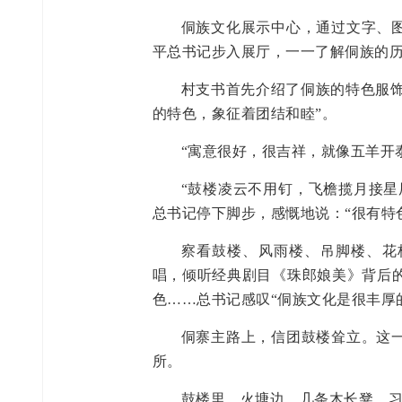
侗族文化展示中心，通过文字、
平总书记步入展厅，一一了解侗族的
村支书首先介绍了侗族的特色服饰
的特色，象征着团结和睦”。
“寓意很好，很吉祥，就像五羊开
“鼓楼凌云不用钉，飞檐揽月接星
总书记停下脚步，感慨地说：“很有特
察看鼓楼、风雨楼、吊脚楼、花
唱，倾听经典剧目《珠郎娘美》背后
色……总书记感叹“侗族文化是很丰厚
侗寨主路上，信团鼓楼耸立。这
所。
鼓楼里，火塘边，几条木长凳，