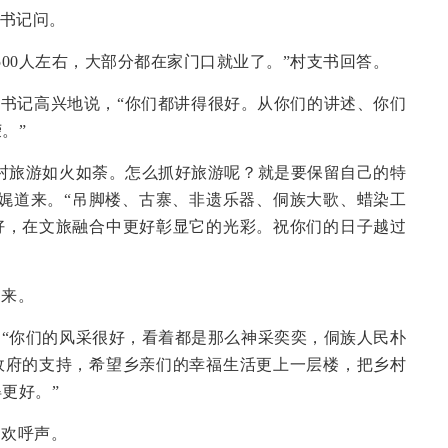
总书记问。
有500人左右，大部分都在家门口就业了。”村支书回答。
总书记高兴地说，“你们都讲得很好。从你们的讲述、你们
。”
村旅游如火如荼。怎么抓好旅游呢？就是要保留自己的特
娓道来。“吊脚楼、古寨、非遗乐器、侗族大歌、蜡染工
好，在文旅融合中更好彰显它的光彩。祝你们的日子越过
过来。
“你们的风采很好，看着都是那么神采奕奕，侗族人民朴
政府的支持，希望乡亲们的幸福生活更上一层楼，把乡村
更好。”
和欢呼声。