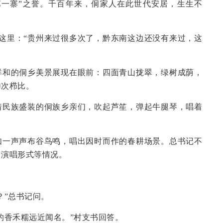
第一寨”之誉。千百年来，侗家人在此世代安居，生生不
到这里：“贵州来过很多次了，黔东南这边还没有来过，这
祥和的侗乡美景展现在眼前：四面青山拢翠，绿树成荫，
鳞次栉比。
着民族盛装的侗族乡亲们，吹起芦笙，弹起牛腿琴，唱着
。
如一声声布谷鸟鸣，唱出因时而作的春耕场景。总书记不
、演唱形式等情况。
？”总书记问。
的香禾糯远近闻名。”村支书回答。