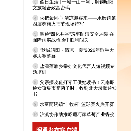
假日生活 | 一城一山一河，解锁昭阳
3
文旅融合致富密码
火把聚同心 清凉迎客来——水磨镇第
4
四届彝族火把节现场特写
昭通“四化并举”筑牢防汛安全屏障 在
5
强降雨实战检验中胜利闯关
“秋城昭阳・清凉一夏”2026年歌手大
6
赛决赛落幕
盐津落雁乡举办文化代言人短视频专
7
题培训
父亲擦皮鞋打零工供她读书！云南昭
8
通女孩集市卖菌子时，收到北大录取通知
书
水富两碗镇“丰收杯” 篮球赛火热开赛
9
沪滇协作助推昭通巧家草莓产业蝶变
10
昭通发布客户端