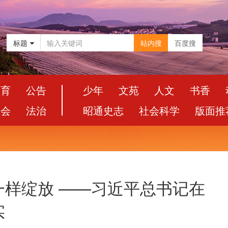
标题
站内搜
百度搜
教育
公告
少年
文苑
人文
书香
社会
法治
昭通史志
社会科学
版面推
一样绽放 ——习近平总书记在
实