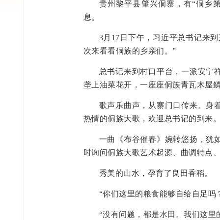
贵州黎平县肇兴侗寨，有“侗乡
息。
3月17日下午，习近平总书记来
次来看看侗族的乡亲们。”
总书记来到村口平台，一派安宁
垄上油菜花开，一座座侗族青瓦木屋
歌声乐曲声，从寨门口传来。身
热情的侗族大歌，欢迎总书记的到来
一曲《布谷催春》婉转悠扬，犹
时询问侗族大歌艺术起源、曲调特点
秀美的山水，孕育了良田香稻。
“你们这里的粮食能够自给自足吗
“没有问题，都是水田。我们这里