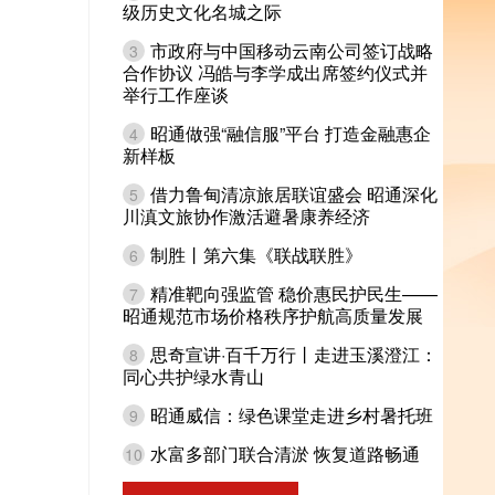
级历史文化名城之际
市政府与中国移动云南公司签订战略
3
合作协议 冯皓与李学成出席签约仪式并
举行工作座谈
昭通做强“融信服”平台 打造金融惠企
4
新样板
借力鲁甸清凉旅居联谊盛会 昭通深化
5
川滇文旅协作激活避暑康养经济
制胜丨第六集《联战联胜》
6
精准靶向强监管 稳价惠民护民生——
7
昭通规范市场价格秩序护航高质量发展
思奇宣讲·百千万行丨走进玉溪澄江：
8
同心共护绿水青山
昭通威信：绿色课堂走进乡村暑托班
9
水富多部门联合清淤 恢复道路畅通
10