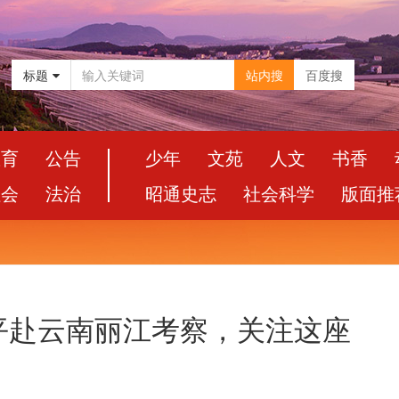
标题
站内搜
百度搜
教育
公告
少年
文苑
人文
书香
社会
法治
昭通史志
社会科学
版面推
平赴云南丽江考察，关注这座