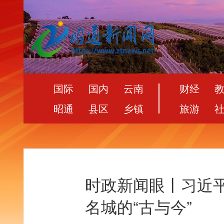
国际
国内
云南
财经
昭通
县区
乡镇
旅游
时政新闻眼丨习近
名城的“古与今”