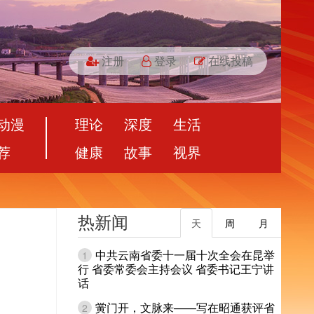
注册
登录
在线投稿
动漫
理论
深度
生活
荐
健康
故事
视界
热新闻
天
周
月
中共云南省委十一届十次全会在昆举
1
行 省委常委会主持会议 省委书记王宁讲
话
黉门开，文脉来——写在昭通获评省
2