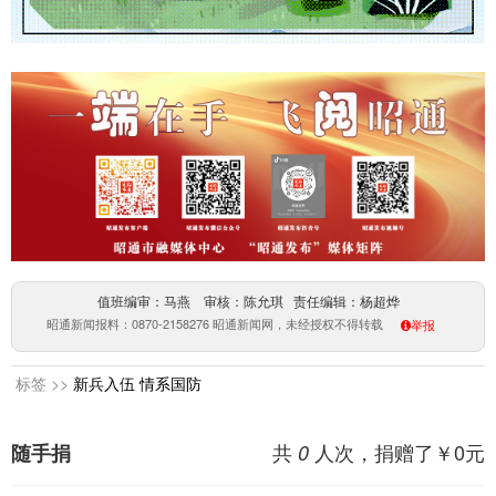
值班编审：马燕 审核：陈允琪 责任编辑：杨超烨
昭通新闻报料：0870-2158276 昭通新闻网，未经授权不得转载
举报
标签 >>
新兵入伍
情系国防
共
人次，捐赠了￥
0
元
随手捐
0