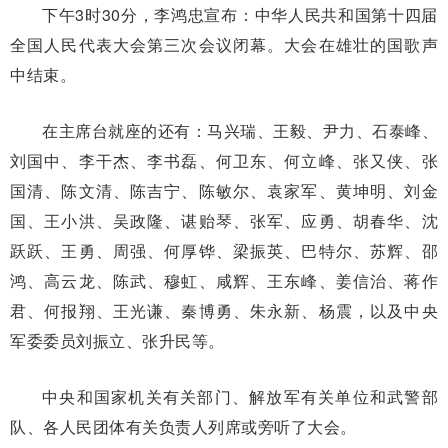
下午3时30分，李鸿忠宣布：中华人民共和国第十四届
全国人民代表大会第三次会议闭幕。大会在雄壮的国歌声
中结束。
在主席台就座的还有：马兴瑞、王毅、尹力、石泰峰、
刘国中、李干杰、李书磊、何卫东、何立峰、张又侠、张
国清、陈文清、陈吉宁、陈敏尔、袁家军、黄坤明、刘金
国、王小洪、吴政隆、谌贻琴、张军、应勇、胡春华、沈
跃跃、王勇、周强、何厚铧、梁振英、巴特尔、苏辉、邵
鸿、高云龙、陈武、穆虹、咸辉、王东峰、姜信治、蒋作
君、何报翔、王光谦、秦博勇、朱永新、杨震，以及中央
军委委员刘振立、张升民等。
中央和国家机关有关部门、解放军有关单位和武警部
队、各人民团体有关负责人列席或旁听了大会。