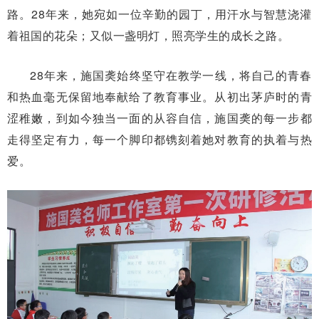
路。28年来，她宛如一位辛勤的园丁，用汗水与智慧浇灌
着祖国的花朵；又似一盏明灯，照亮学生的成长之路。
28年来，施国䶮始终坚守在教学一线，将自己的青春
和热血毫无保留地奉献给了教育事业。从初出茅庐时的青
涩稚嫩，到如今独当一面的从容自信，施国䶮的每一步都
走得坚定有力，每一个脚印都镌刻着她对教育的执着与热
爱。