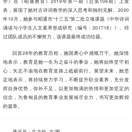
学》在《昭通教育》2019年第一期（总第106期）上发
表，展现了她对古诗词教学的深入思考和独到见解。2020
年10月，她参与昭通市“十三五”第二批立项课题《中华诗词
诵读与小学生人文素养形成研究（编号：201718）》。经
过团队成员的不懈努力，该课题最终成功结题。
回首28年的教育历程，施国䶮心中感慨万千。她深情
地表示，教育是她一生为之奋斗的事业，她将始终坚守初
心，矢志不渝地在教育道路上砥砺前行。展望未来，她坚
定地表示，将持续努力学习，不断提升职业素养，充分发
挥自身优势，弥补不足，以更加饱满的热情和更加坚定的
信念，为鲁甸县的教育事业发展倾尽全力，书写更加辉煌
的篇章。
通讯员：牛文炬 文/图