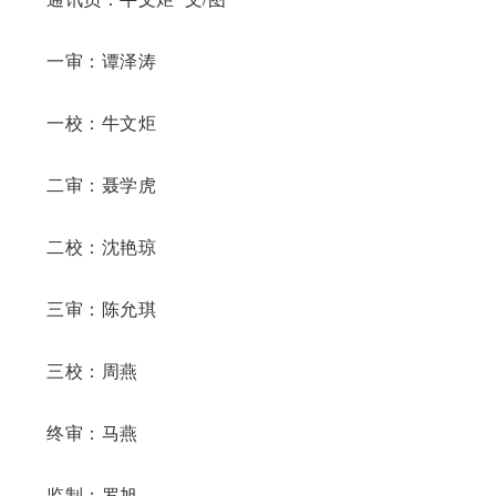
一审：谭泽涛
一校：牛文炬
二审：聂学虎
二校：沈艳琼
三审：陈允琪
三校：周燕
终审：马燕
监制：罗旭