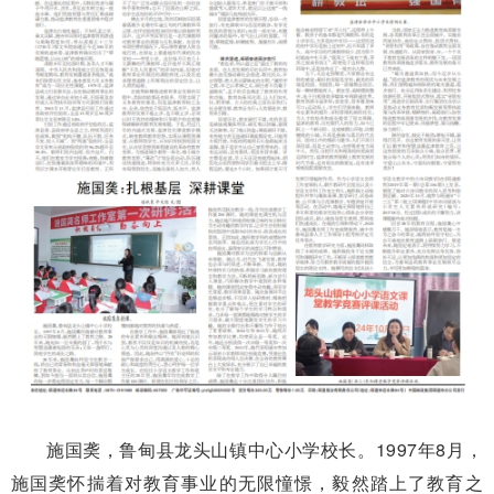
施国䶮，鲁甸县龙头山镇中心小学校长。1997年8月，
施国䶮怀揣着对教育事业的无限憧憬，毅然踏上了教育之