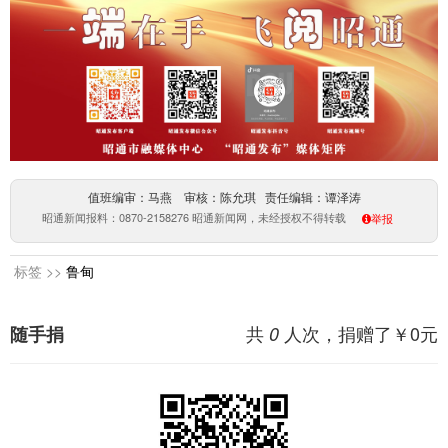
值班编审：马燕 审核：陈允琪 责任编辑：谭泽涛
昭通新闻报料：0870-2158276 昭通新闻网，未经授权不得转载
举报
标签 >>
鲁甸
共
人次，捐赠了￥
0
元
随手捐
0