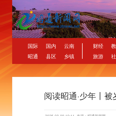
国际
国内
云南
财经
昭通
县区
乡镇
旅游
阅读昭通·少年丨被
2025-03-09 10:11
来源：昭通新闻网