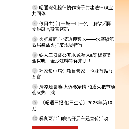
昭通深化检律协作携手共建法律职业
3
共同体
假日生活 | 一城一山一河，解锁昭阳
4
文旅融合致富密码
火把聚同心 清凉迎客来——水磨镇第
5
四届彝族火把节现场特写
铁人三项暨公开水域游泳&桨板赛奖
6
金揭晓，金沙江畔等你来拼！
巧家集中培训项目管家、企业首席服
7
务官
清凉避暑地·火热彝家情 昭通火把节晚
8
会火热上演
《昭通日报·假日生活》2026年第10
9
期
彝良两部门联合开展主题宣传活动
10