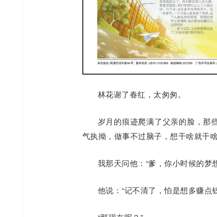
林花谢了春红，太匆匆。
岁月的痕迹爬满了父亲的脸，那
气执拗，做事不过脑子，想干啥就干
我那天问他：“爹，你小时候的梦想
他说：“记不清了，怕是想多赚点钱