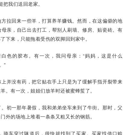
能把我们送回老家。
地方拉回来一些羊，打算养羊赚钱。然而，在这偏僻的地
给母亲，自己出去打工，帮别人刷墙、修房、贴瓷砖。有
摔了下来，只能拖着受伤的双脚回到家中。
着白色的胶布。有一次，我问母亲：“妈妈，这是什么
。”
布上并没有药，把它贴在手上只是为了缓解手指开裂带来
放羊。有一次，姐姐们放羊时还被蜜蜂蜇了。
了。初一那年暑假，我和弟弟坐车来到了牛街。那时，父
。门外的场地上堆着一条条又粗又长的钢筋。
，骑车穿过隧道后，很快就找到了买家。买家找借口赊