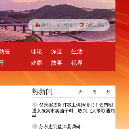
注册
登录
在线投稿
动漫
理论
深度
生活
荐
健康
故事
视界
热新闻
天
周
月
父亲擦皮鞋打零工供她读书！云南昭
1
通女孩集市卖菌子时，收到北大录取通知
书
苏永忠到盐津县调研
2