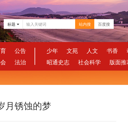
标题
站内搜
百度搜
教育
公告
少年
文苑
人文
书香
社会
法治
昭通史志
社会科学
版面推
岁月锈蚀的梦