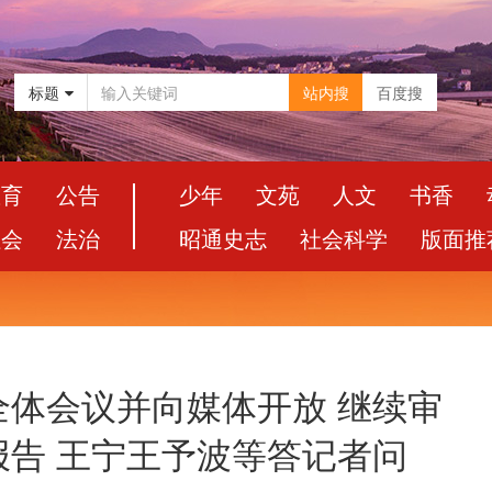
标题
站内搜
百度搜
教育
公告
少年
文苑
人文
书香
社会
法治
昭通史志
社会科学
版面推
全体会议并向媒体开放 继续审
告 王宁王予波等答记者问