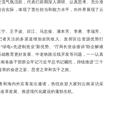
交流气氛活跃，代表们前期深入调研、认真思考、充分准
切合实际，体现了责任担当和能力水平，向外界展现了云
王宁、王予波、邱江、马忠俊、潘本芳、李勇、李瑞芳、
记者关注的多渠道增加农民收入、发挥区位资源优势打
“绿电+先进制造业”新优势、“厅局长坐诊接诉”助企解难
基础教育更好发展、中老铁路沿线开发等问题，一一认真
南各族干部群众牢记习近平总书记嘱托，持续推进“三个
篇章的奋进之姿、思变之举和实干之效。
者和海内外宾客发出邀请，热忱欢迎大家到云南采访采
快改革发展、推进现代化建设的蓬勃生机。