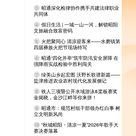
昭通深化检律协作携手共建法律职业
3
共同体
假日生活 | 一城一山一河，解锁昭阳
4
文旅融合致富密码
火把聚同心 清凉迎客来——水磨镇第
5
四届彝族火把节现场特写
昭通“四化并举”筑牢防汛安全屏障 在
6
强降雨实战检验中胜利闯关
绿美山乡起宏图 沃野长歌谱新篇——
7
盐津推进农业农村现代化发展侧记
铁人三项暨公开水域游泳&桨板赛奖
8
金揭晓，金沙江畔等你来拼！
昭通市：规范村组干部领办红白事 树
9
立文明新风尚
“秋城昭阳・清凉一夏”2026年歌手大
10
赛决赛落幕