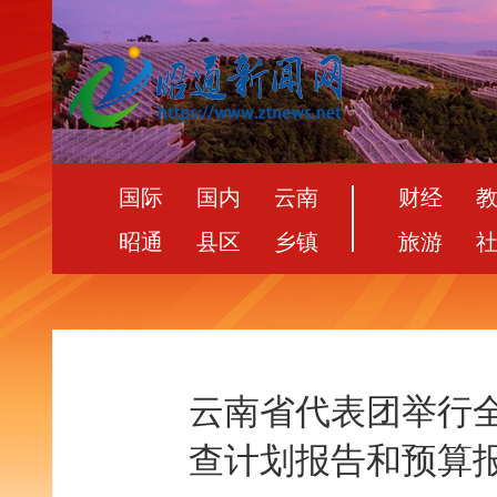
国际
国内
云南
财经
昭通
县区
乡镇
旅游
云南省代表团举行
查计划报告和预算报