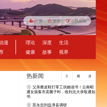
注册
登录
在线投稿
动漫
理论
深度
生活
荐
健康
故事
视界
热新闻
天
周
月
父亲擦皮鞋打零工供她读书！云南昭
1
通女孩集市卖菌子时，收到北大录取通知
书
苏永忠到盐津县调研
2