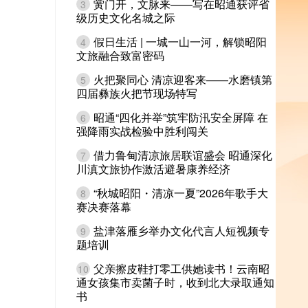
黉门开，文脉来——写在昭通获评省
3
级历史文化名城之际
假日生活 | 一城一山一河，解锁昭阳
4
文旅融合致富密码
火把聚同心 清凉迎客来——水磨镇第
5
四届彝族火把节现场特写
昭通“四化并举”筑牢防汛安全屏障 在
6
强降雨实战检验中胜利闯关
借力鲁甸清凉旅居联谊盛会 昭通深化
7
川滇文旅协作激活避暑康养经济
“秋城昭阳・清凉一夏”2026年歌手大
8
赛决赛落幕
盐津落雁乡举办文化代言人短视频专
9
题培训
父亲擦皮鞋打零工供她读书！云南昭
10
通女孩集市卖菌子时，收到北大录取通知
书