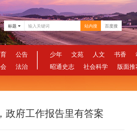
标题
站内搜
百度搜
教育
公告
少年
文苑
人文
书香
社会
法治
昭通史志
社会科学
版面推
，政府工作报告里有答案