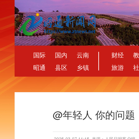
国际
国内
云南
财经
昭通
县区
乡镇
旅游
@年轻人 你的问题
2025-03-07 11:15
来源：人民日报客户端