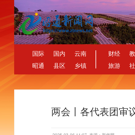
国际
国内
云南
财经
昭通
县区
乡镇
旅游
两会丨各代表团审
2025-03-06 11:07
来源：新华网