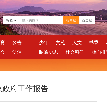
标题
站内搜
百度搜
教育
公告
少年
文苑
人文
书香
社会
法治
昭通史志
社会科学
版面推
议政府工作报告