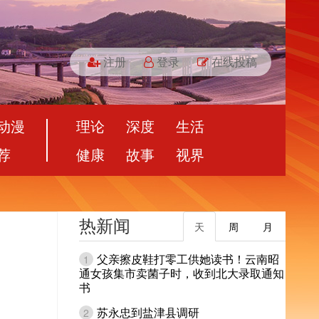
注册
登录
在线投稿
动漫
理论
深度
生活
荐
健康
故事
视界
热新闻
天
周
月
父亲擦皮鞋打零工供她读书！云南昭
1
通女孩集市卖菌子时，收到北大录取通知
书
苏永忠到盐津县调研
2