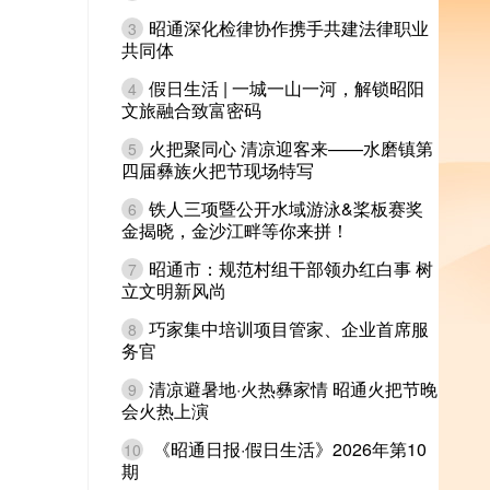
昭通深化检律协作携手共建法律职业
3
共同体
假日生活 | 一城一山一河，解锁昭阳
4
文旅融合致富密码
火把聚同心 清凉迎客来——水磨镇第
5
四届彝族火把节现场特写
铁人三项暨公开水域游泳&桨板赛奖
6
金揭晓，金沙江畔等你来拼！
昭通市：规范村组干部领办红白事 树
7
立文明新风尚
巧家集中培训项目管家、企业首席服
8
务官
清凉避暑地·火热彝家情 昭通火把节晚
9
会火热上演
《昭通日报·假日生活》2026年第10
10
期