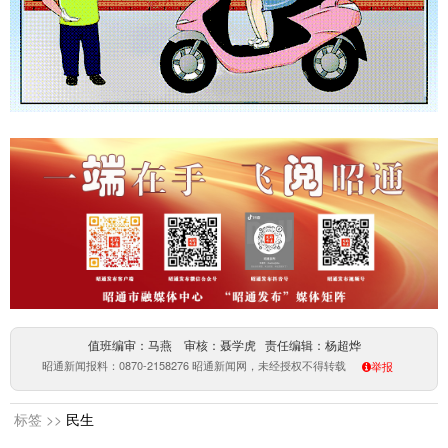
值班编审：马燕 审核：聂学虎 责任编辑：杨超烨
昭通新闻报料：0870-2158276 昭通新闻网，未经授权不得转载
举报
标签 >>
民生