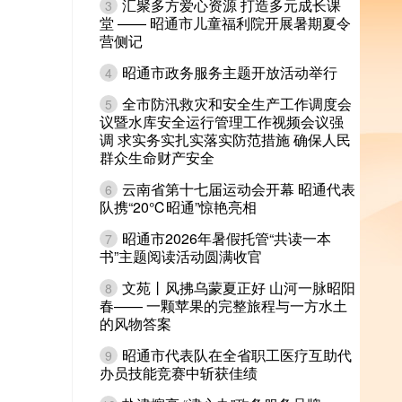
汇聚多方爱心资源 打造多元成长课
3
堂 —— 昭通市儿童福利院开展暑期夏令
营侧记
昭通市政务服务主题开放活动举行
4
全市防汛救灾和安全生产工作调度会
5
议暨水库安全运行管理工作视频会议强
调 求实务实扎实落实防范措施 确保人民
群众生命财产安全
云南省第十七届运动会开幕 昭通代表
6
队携“20℃昭通”惊艳亮相
昭通市2026年暑假托管“共读一本
7
书”主题阅读活动圆满收官
文苑丨风拂乌蒙夏正好 山河一脉昭阳
8
春—— 一颗苹果的完整旅程与一方水土
的风物答案
昭通市代表队在全省职工医疗互助代
9
办员技能竞赛中斩获佳绩