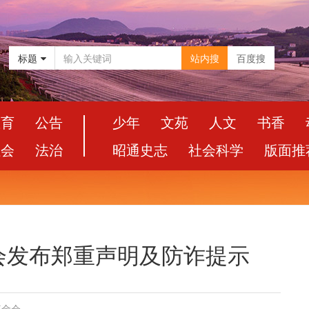
标题
站内搜
百度搜
教育
公告
少年
文苑
人文
书香
社会
法治
昭通史志
社会科学
版面推
会发布郑重声明及防诈提示
基金会