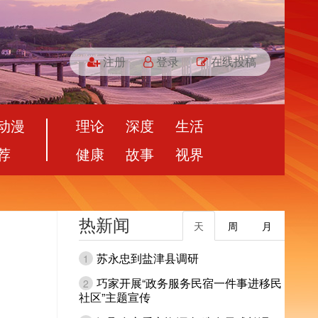
注册
登录
在线投稿
动漫
理论
深度
生活
荐
健康
故事
视界
热新闻
天
周
月
苏永忠到盐津县调研
1
巧家开展“政务服务民宿一件事进移民
2
社区”主题宣传