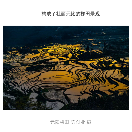
构成了壮丽无比的梯田景观
元阳梯田 陈创业 摄