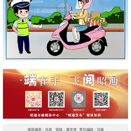
值班编审：马燕 审核：聂学虎 责任编辑：马丽