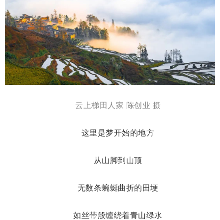
云上梯田人家 陈创业 摄
这里是梦开始的地方
从山脚到山顶
无数条蜿蜒曲折的田埂
如丝带般缠绕着青山绿水