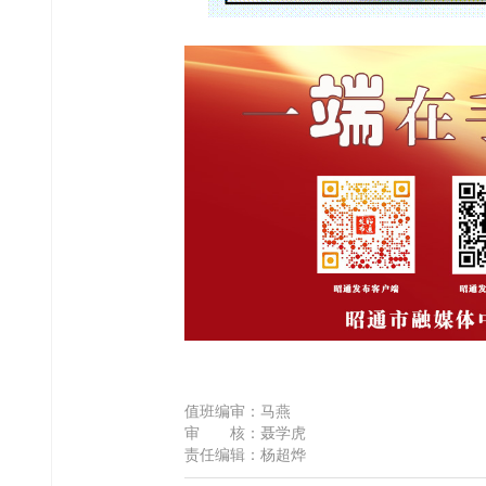
值班编审：马燕
审 核：聂学虎
责任编辑：杨超烨