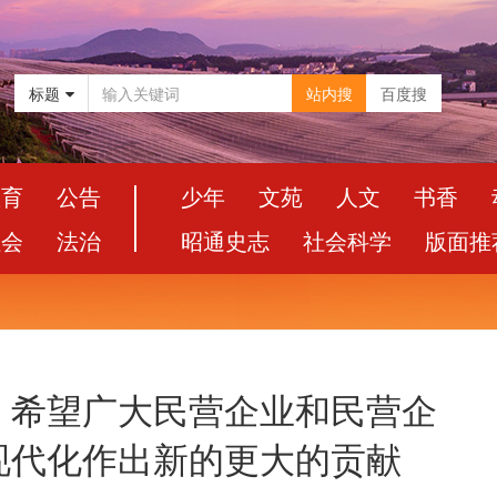
标题
站内搜
百度搜
教育
公告
少年
文苑
人文
书香
社会
法治
昭通史志
社会科学
版面推
：希望广大民营企业和民营企
现代化作出新的更大的贡献