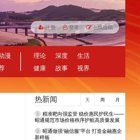
注册
登录
在线投稿
动漫
理论
深度
生活
荐
健康
故事
视界
热新闻
天
周
月
精准靶向强监管 稳价惠民护民生——
1
昭通规范市场价格秩序护航高质量发展
昭通做强“融信服”平台 打造金融惠企
2
新样板