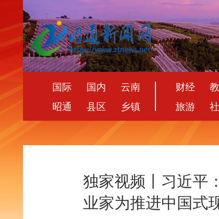
国际
国内
云南
财经
昭通
县区
乡镇
旅游
独家视频丨习近平
业家为推进中国式