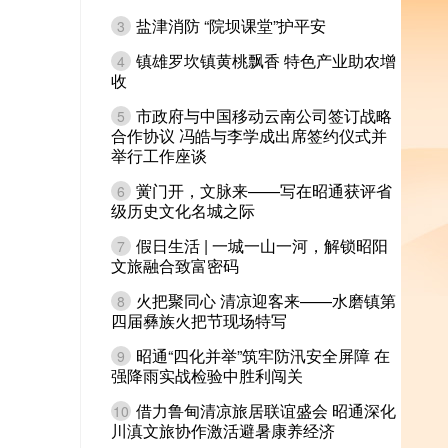
盐津消防 “院坝课堂”护平安
3
镇雄罗坎镇黄桃飘香 特色产业助农增
4
收
市政府与中国移动云南公司签订战略
5
合作协议 冯皓与李学成出席签约仪式并
举行工作座谈
黉门开，文脉来——写在昭通获评省
6
级历史文化名城之际
假日生活 | 一城一山一河，解锁昭阳
7
文旅融合致富密码
火把聚同心 清凉迎客来——水磨镇第
8
四届彝族火把节现场特写
昭通“四化并举”筑牢防汛安全屏障 在
9
强降雨实战检验中胜利闯关
借力鲁甸清凉旅居联谊盛会 昭通深化
10
川滇文旅协作激活避暑康养经济