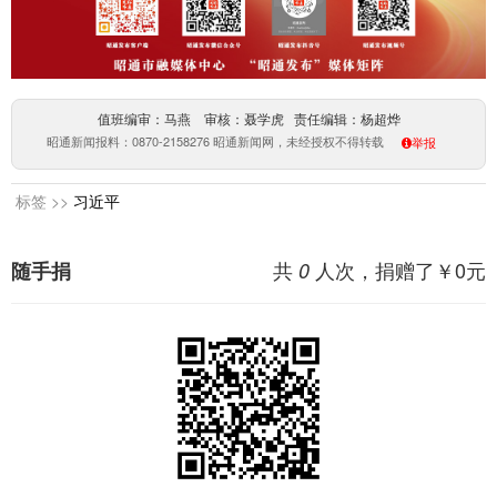
值班编审：马燕 审核：聂学虎 责任编辑：杨超烨
昭通新闻报料：0870-2158276 昭通新闻网，未经授权不得转载
举报
标签 >>
习近平
共
人次，捐赠了￥
0
元
随手捐
0