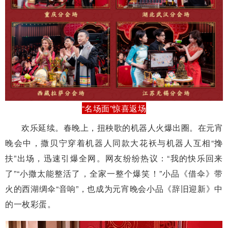
“名场面”惊喜返场
欢乐延续。春晚上，扭秧歌的机器人火爆出圈。在元宵
晚会中，撒贝宁穿着机器人同款大花袄与机器人互相“搀
扶”出场，迅速引爆全网。网友纷纷热议：“我的快乐回来
了”“小撒太能整活了，全家一整个爆笑！”小品《借伞》带
火的西湖绸伞“音响”，也成为元宵晚会小品《辞旧迎新》中
的一枚彩蛋。