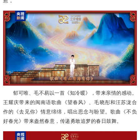
愈”。
郁可唯、毛不易以一首《知冷暖》，带来亲情的感动。
王耀庆带来的闽南语歌曲《望春风》、毛晓彤和汪苏泷合
作的《去见你》情意绵绵，唱出思念与盼望。歌曲《不负
好春光》带来盎然春意，传递勇敢追梦的春日鼓舞。