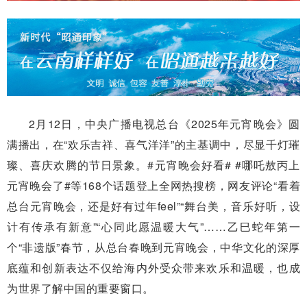
2月12日，中央广播电视总台《2025年元宵晚会》圆
满播出，在“欢乐吉祥、喜气洋洋”的主基调中，尽显千灯璀
璨、喜庆欢腾的节日景象。#元宵晚会好看# #哪吒敖丙上
元宵晚会了#等168个话题登上全网热搜榜，网友评论“看着
总台元宵晚会，还是好有过年feel”“舞台美，音乐好听，设
计有传承有新意”“心同此愿温暖大气”……乙巳蛇年第一
个“非遗版”春节，从总台春晚到元宵晚会，中华文化的深厚
底蕴和创新表达不仅给海内外受众带来欢乐和温暖，也成
为世界了解中国的重要窗口。