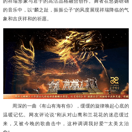
的祥瑞形象与君子的高洁品格融合创作。舞者在悠扬磅礴
的音乐中，以“麟之趾，振振公子”的风度展现祥瑞降临的气
象和吉庆祥和的祈愿。
周深的一曲《有山有海有你》，缓缓的旋律唤起心底的
温暖记忆。网友评论说“刚从对山鹰和兰花花的迷恋缓过
来，又被今晚的歌曲击中，这种调调我好爱”“太美太治