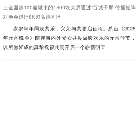
△全国超100座城市的1500块大屏通过“百城千屏”传播矩阵
对晚会进行8K超高清直播
岁岁年年同欢共乐，兴荣与共更启征程。总台《2025
年元宵晚会》陪伴海内外受众共度温暖欢乐的元宵佳节，
以所愿皆成的真挚祝福共同开启一个崭新明天！
来源：央视新闻客户端
值班编审：马燕 审核：聂学虎 责任编辑：马丽
昭通新闻报料：0870-2158276 昭通新闻网，未经授权不得转载
举报
标签 >>
元宵节