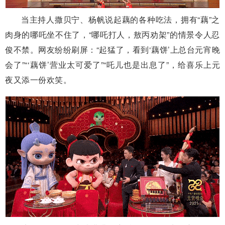
当主持人撒贝宁、杨帆说起藕的各种吃法，拥有“藕”之
肉身的哪吒坐不住了，“哪吒打人，敖丙劝架”的情景令人忍
俊不禁。网友纷纷刷屏：“起猛了，看到‘藕饼’上总台元宵晚
会了”“‘藕饼’营业太可爱了”“吒儿也是出息了”，给喜乐上元
夜又添一份欢笑。