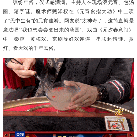
缤纷年俗，仪式感满满。主持人在现场滚元宵、包汤
圆、猜字谜。魔术师甄泽权在《元宵食指大动》中上演
了“无中生有”的元宵佳肴。网友说“太神奇了，这简直就是
魔法吧”“我也想尝尝变出来的汤圆”。戏曲《元夕春意闹》
中，秦腔、黄梅戏、京剧等好戏连连，串联起猜谜、赏
灯、看大戏的千年民俗。