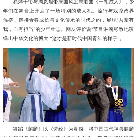
易烊千玺与周恩旭带来国风励志歌曲《一礼成人》，少
年们在舞台上开启了一场特别的成人礼。流行与戏腔跨界
混搭，链接青春成长与文化传承的时代之约，展现“吾辈有
我，自有担当”的少年壮志。网友评价说“节目淋漓尽致地演
绎出中华文化的博大”“这才是新时代中国青年的样子”。
舞蹈《麒麟》以《诗经》为灵感，将中国古代神兽麒麟