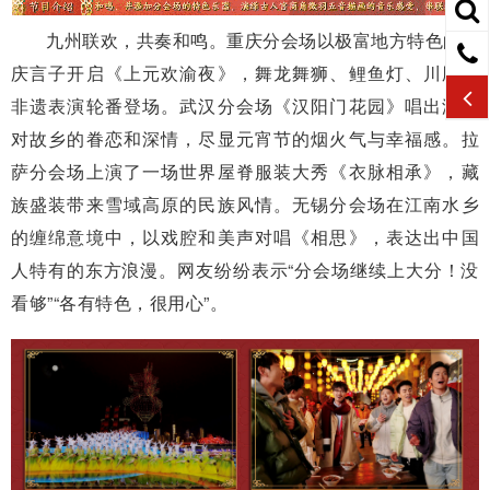
九州联欢，共奏和鸣。重庆分会场以极富地方特色的重
庆言子开启《上元欢渝夜》，舞龙舞狮、鲤鱼灯、川剧等
非遗表演轮番登场。武汉分会场《汉阳门花园》唱出游子
对故乡的眷恋和深情，尽显元宵节的烟火气与幸福感。拉
萨分会场上演了一场世界屋脊服装大秀《衣脉相承》，藏
族盛装带来雪域高原的民族风情。无锡分会场在江南水乡
的缠绵意境中，以戏腔和美声对唱《相思》，表达出中国
人特有的东方浪漫。网友纷纷表示“分会场继续上大分！没
看够”“各有特色，很用心”。