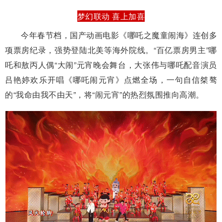
梦幻联动 喜上加喜
今年春节档，国产动画电影《哪吒之魔童闹海》连创多
项票房纪录，强势登陆北美等海外院线。“百亿票房男主”哪
吒和敖丙人偶“大闹”元宵晚会舞台，大张伟与哪吒配音演员
吕艳婷欢乐开唱《哪吒闹元宵》点燃全场，一句自信桀骜
的“我命由我不由天”，将“闹元宵”的热烈氛围推向高潮。