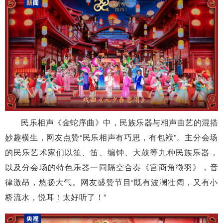
民乐相声《金蛇序曲》中，民族乐器与相声曲艺的混搭
妙趣横生，网友点赞“民乐相声有巧思，有包袱”。主分会场
的民乐艺术家们以笙、笛、编钟、大鼓等九种民族乐器，
以及分会场的特色乐器一同隔空合奏《宫商角徵羽》，音
律激昂，悠扬大气。网友盛赞节目“既有波澜壮阔，又有小
桥流水，悦耳！太好听了！”