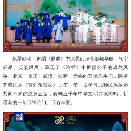
麒麟献瑞，舞蹈《麒麟》中演员们身着翩翩华服，气宇
轩昂、英姿飒爽，重现了《诗经》中振振公子的卓然风
采。北京、重庆、武汉、拉萨、无锡的五地乐手们，隔空
齐奏国乐《宫商角徵羽》，笙、笛、古琴等九种民族乐器
共同带来的悠扬五音，奏响五千年中华文明共振同鸣，祈
愿新的一年五福临门、五谷丰登。