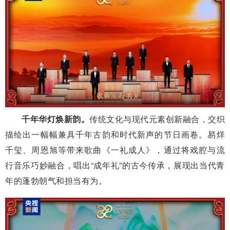
千年华灯焕新韵。
传统文化与现代元素创新融合，交织
描绘出一幅幅兼具千年古韵和时代新声的节日画卷。易烊
千玺、周恩旭等带来歌曲《一礼成人》，通过将戏腔与流
行音乐巧妙融合，唱出“成年礼”的古今传承，展现出当代青
年的蓬勃朝气和担当有为。