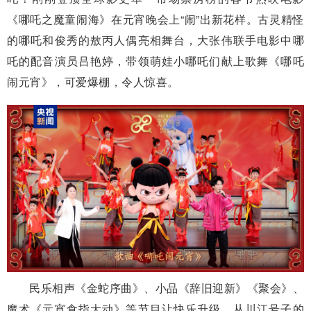
《哪吒之魔童闹海》在元宵晚会上“闹”出新花样。古灵精怪
的哪吒和俊秀的敖丙人偶亮相舞台，大张伟联手电影中哪
吒的配音演员吕艳婷，带领萌娃小哪吒们献上歌舞《哪吒
闹元宵》，可爱爆棚，令人惊喜。
民乐相声《金蛇序曲》、小品《辞旧迎新》《聚会》、
魔术《元宵食指大动》等节目让快乐升级。从川江号子的