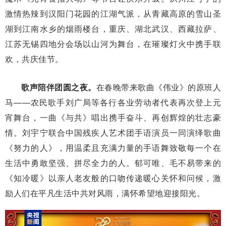
激情热辣到汉阳门花园的江湖气派，从青藏高原的雪山圣
湖到江南水乡的烟雨楼台，重庆、湖北武汉、西藏拉萨、
江苏无锡四地分会场以山河为舞台，在璀璨灯火中携手联
欢，共庆佳节。
歌声陪伴团圆之夜。
在春晚带来歌曲《伟业》的原班人
马——农民歌手刘广局等各行各业劳动者代表再次登上元
宵舞台，一曲《与共》唱出携手奋斗、再创辉煌的壮志豪
情。刘宇宁联合中国残疾人艺术团手语演员一同演绎歌曲
《努力的人》，用温柔且充满力量的手语舞致敬每一个在
生活中勇敢坚强、拼尽全力的人。郁可唯、毛不易带来的
《知冷暖》以亲人老友般的口吻传递暖心关怀和问候，激
励人们在平凡生活中共对风雨，满怀希望地迎接阳光。