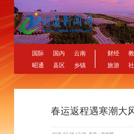
国际
国内
云南
财经
昭通
县区
乡镇
旅游
春运返程遇寒潮大风
2025-02-08 17:28
来源：新华网