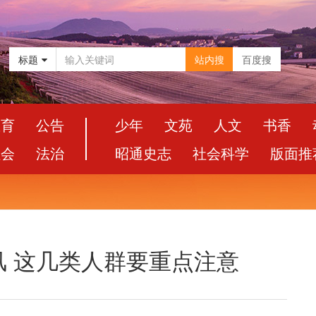
标题
站内搜
百度搜
教育
公告
少年
文苑
人文
书香
社会
法治
昭通史志
社会科学
版面推
 这几类人群要重点注意