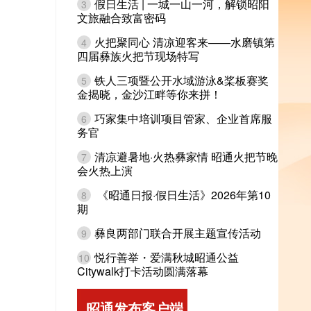
假日生活 | 一城一山一河，解锁昭阳
3
文旅融合致富密码
火把聚同心 清凉迎客来——水磨镇第
4
四届彝族火把节现场特写
铁人三项暨公开水域游泳&桨板赛奖
5
金揭晓，金沙江畔等你来拼！
巧家集中培训项目管家、企业首席服
6
务官
清凉避暑地·火热彝家情 昭通火把节晚
7
会火热上演
《昭通日报·假日生活》2026年第10
8
期
彝良两部门联合开展主题宣传活动
9
悦行善举・爱满秋城昭通公益
10
Citywalk打卡活动圆满落幕
昭通发布客户端