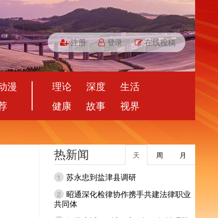
注册
登录
在线投稿
动漫
理论
深度
生活
荐
健康
故事
视界
热新闻
天
周
月
苏永忠到盐津县调研
1
昭通深化检律协作携手共建法律职业
2
共同体