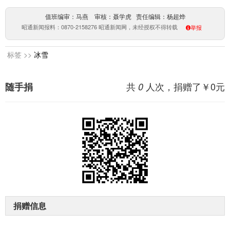
值班编审：马燕 审核：聂学虎 责任编辑：杨超烨
昭通新闻报料：0870-2158276 昭通新闻网，未经授权不得转载
举报
标签 >>
冰雪
共
人次，捐赠了￥
0
元
随手捐
0
捐赠信息