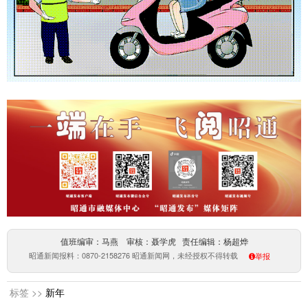
值班编审：马燕 审核：聂学虎 责任编辑：杨超烨
昭通新闻报料：0870-2158276 昭通新闻网，未经授权不得转载
举报
标签 >>
新年