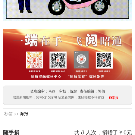
值班编审：马燕 审核：倪娜 责任编辑：郭倩
昭通新闻报料：0870-2158276 昭通新闻网，未经授权不得转载
举报
标签 >>
海报
共
人次，捐赠了￥
0
元
随手捐
0