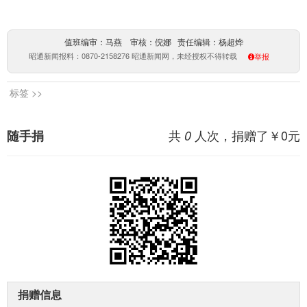
值班编审：马燕 审核：倪娜 责任编辑：杨超烨
昭通新闻报料：0870-2158276 昭通新闻网，未经授权不得转载
举报
标签 >>
共
人次，捐赠了￥
0
元
随手捐
0
捐赠信息