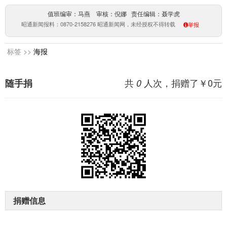
值班编审：马燕 审核：倪娜 责任编辑：聂学虎
昭通新闻报料：0870-2158276 昭通新闻网，未经授权不得转载
举报
标签 >>
海报
共
人次，捐赠了￥
0
元
随手捐
0
捐赠信息