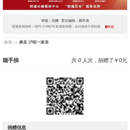
审核：倪娜 责任编辑：聂学虎
昭通新闻报料：0870-2158276 昭通新闻网，未经授权不得转载
举报
标签 >>
彝良
沪昭一家亲
共
人次，捐赠了￥
0
元
随手捐
0
捐赠信息