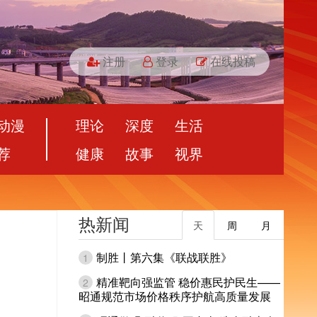
注册
登录
在线投稿
动漫
理论
深度
生活
荐
健康
故事
视界
热新闻
天
周
月
制胜丨第六集《联战联胜》
1
精准靶向强监管 稳价惠民护民生——
2
昭通规范市场价格秩序护航高质量发展