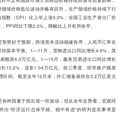
相对不足和国际市场大宗商品价格持续回落等因素影响，
费领域价格低位波动并略有回升，生产领域价格持续下行
指数（CPI）比上年上涨0.2%；全国工业生产者出厂价
月，PPI同比下降2.3%，降幅比上月有所收窄。
外贸形势好于预期，跨境资本流动稳健有序，人民币汇率在
持基本平衡。1—11月，货物进出口同比增长4.9%，其
贸易顺差6.3万亿元。1—10月，服务贸易进出口同比增长
口增长13.2%，逆差1.04万亿元。前三季度，经常账户顺差
理区间。截至去年12月末，外汇储备保持在3.2万亿美元
行受各种因素干扰出现一些波动，但从全年走势看，宏观经
作出“经济运行总体平稳、稳中有进”的研判是实事求是