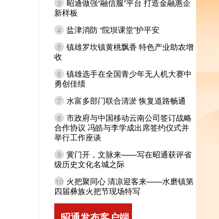
昭通做强“融信服”平台 打造金融惠企
3
新样板
盐津消防 “院坝课堂”护平安
4
镇雄罗坎镇黄桃飘香 特色产业助农增
5
收
镇雄选手在全国青少年无人机大赛中
6
勇创佳绩
水富多部门联合清淤 恢复道路畅通
7
市政府与中国移动云南公司签订战略
8
合作协议 冯皓与李学成出席签约仪式并
举行工作座谈
黉门开，文脉来——写在昭通获评省
9
级历史文化名城之际
火把聚同心 清凉迎客来——水磨镇第
10
四届彝族火把节现场特写
昭通发布客户端