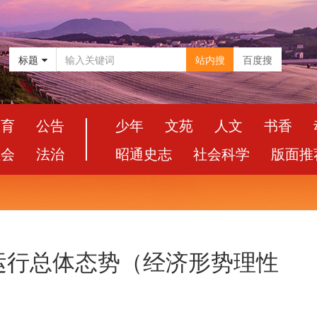
标题
站内搜
百度搜
教育
公告
少年
文苑
人文
书香
社会
法治
昭通史志
社会科学
版面推
运行总体态势（经济形势理性