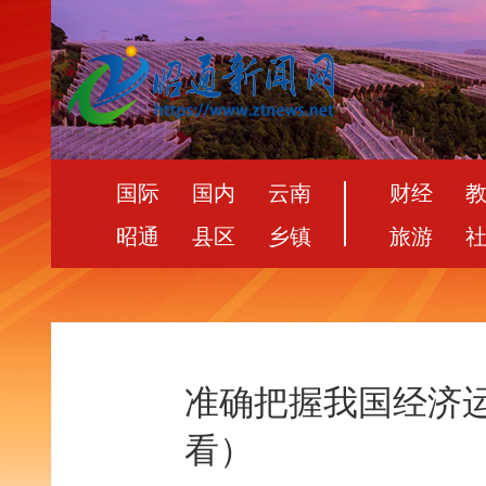
国际
国内
云南
财经
昭通
县区
乡镇
旅游
准确把握我国经济
看）