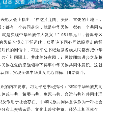
表彰大会上指出：“在这片辽阔、美丽、富饶的土地上，
国；都有一个共同身份，就是中华民族；都有一个共同名
就是实现中华民族伟大复兴！”1951年元旦，普洱专区
的风俗习惯立下誓词碑，郑重许下同心同德跟党走的誓
表后代的回信中，习近平总书记勉励各族人民都要把中华
，共守祖国疆土、共建美好家园，让民族团结进步之花越
各民族在党的坚强领导下铸牢中华民族共同体意识。这就
化认同，实现全体中华儿女同心同德、团结奋斗。
识的内在要求。习近平总书记指出：“铸牢中华民族共同
立休戚与共、荣辱与共、生死与共、命运与共的共同体理
识反作用于社会存在。中华民族共同体意识作为一种社会
在分布上交错杂居、文化上兼收并蓄、经济上相互依存、