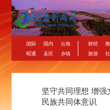
国际
国内
云南
财经
昭通
县区
乡镇
旅游
坚守共同理想 增强
民族共同体意识