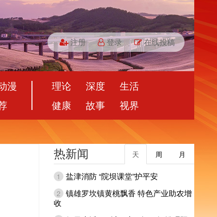
注册
登录
在线投稿
动漫
理论
深度
生活
荐
健康
故事
视界
热新闻
天
周
月
盐津消防 “院坝课堂”护平安
1
镇雄罗坎镇黄桃飘香 特色产业助农增
2
收