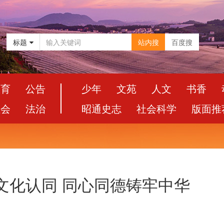
标题
站内搜
百度搜
教育
公告
少年
文苑
人文
书香
社会
法治
昭通史志
社会科学
版面推
文化认同 同心同德铸牢中华