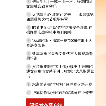
假日生活 | 一城一山一河，解锁昭阳
3
文旅融合致富密码
火把聚同心 清凉迎客来——水磨镇第
4
四届彝族火把节现场特写
昭通“四化并举”筑牢防汛安全屏障 在
5
强降雨实战检验中胜利闯关
“秋城昭阳・清凉一夏”2026年歌手大
6
赛决赛落幕
盐津落雁乡举办文化代言人短视频专
7
题培训
父亲擦皮鞋打零工供她读书！云南昭
8
通女孩集市卖菌子时，收到北大录取通知
书
水富两碗镇“丰收杯” 篮球赛火热开赛
9
沪滇协作助推昭通巧家草莓产业蝶变
10
昭通发布客户端