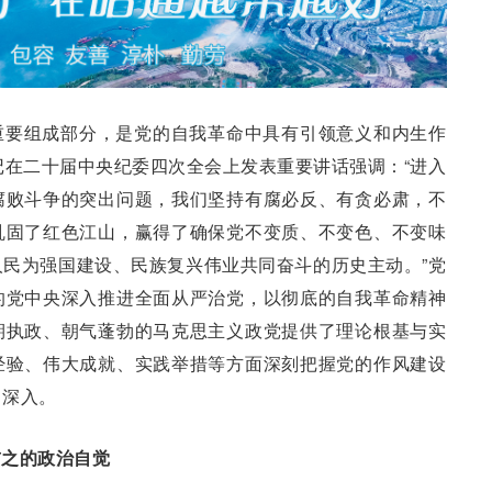
重要组成部分，是党的自我革命中具有引领意义和内生作
记在二十届中央纪委四次全会上发表重要讲话强调：“进入
腐败斗争的突出问题，我们坚持有腐必反、有贪必肃，不
巩固了红色江山，赢得了确保党不变质、不变色、不变味
民为强国建设、民族复兴伟业共同奋斗的历史主动。”党
的党中央深入推进全面从严治党，以彻底的自我革命精神
期执政、朝气蓬勃的马克思主义政党提供了理论根基与实
经验、伟大成就、实践举措等方面深刻把握党的作风建设
向深入。
贯之的政治自觉