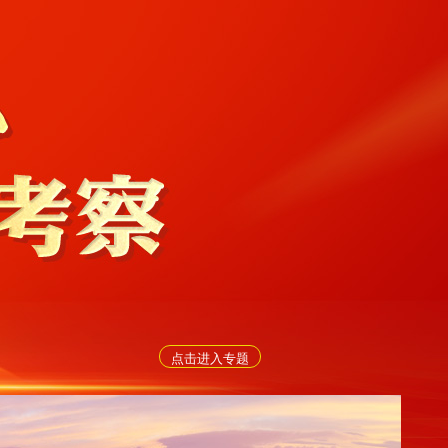
点击进入专题