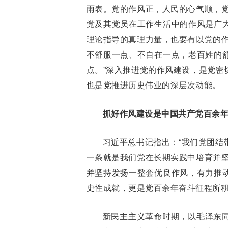
雨表。党的作风正，人民的心气顺，党
党及其党员在工作生活中的作风是广
理论指导的真理力量，也要有以党的作
不舒服一点、不自在一点，老百姓的
点。”深入推进党的作风建设，是党密
也是党推进历史伟业的深层次动能。
抓好作风建设是中国共产党百余
习近平总书记指出：“我们党团结
一条就是我们党在长期实践中培育并坚
并坚持发扬一整套优良作风，有力推
史性成就，更是党百余年奋斗征程所
新民主主义革命时期，以毛泽东