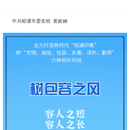
中共昭通市委党校 黄龄娴