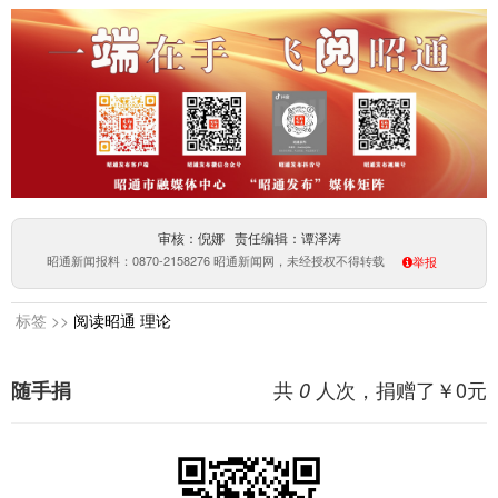
审核：倪娜 责任编辑：谭泽涛
昭通新闻报料：0870-2158276 昭通新闻网，未经授权不得转载
举报
标签 >>
阅读昭通
理论
共
人次，捐赠了￥
0
元
随手捐
0