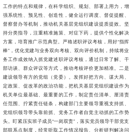
工作的特点和规律，在科学组织、规划、部署上用力，增
强系统性、预见性、创造性，健全运行调度、督促提醒、
督察督办等机制，推动机关基层党组织建设提质提效。坚
持分类指导，注重精准施策、对症下药，提供个性化解决
方案，培育推广示范典型。严格述职评议考核，用好“指挥
棒”，优化党建与业务双向考核、双向评价机制，持续将业
务工作成效纳入抓党建述职评议考核，通过日常了解、干
部访谈、群众评议等方式，推动考核评价更加精准。二是
建设领导有方的党组（党委）。发挥好把方向、谋大局、
定政策、促改革的政治功能，把机关基层党组织建设作为
机关单位最基础、最重要的工作，制定责任清单、厘清责
任范围、拧紧责任链条，构建部门主要领导重视支持抓、
党组织领导带头靠前抓、党务工作者自觉主动抓的工作势
头。盯紧压实班子成员“一岗双责”，落实党员领导干部党支
部联系点制度，经常听取工作情况报告、分析研判解决问