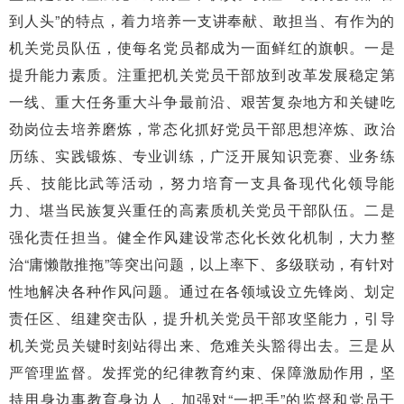
到人头”的特点，着力培养一支讲奉献、敢担当、有作为的
机关党员队伍，使每名党员都成为一面鲜红的旗帜。一是
提升能力素质。注重把机关党员干部放到改革发展稳定第
一线、重大任务重大斗争最前沿、艰苦复杂地方和关键吃
劲岗位去培养磨炼，常态化抓好党员干部思想淬炼、政治
历练、实践锻炼、专业训练，广泛开展知识竞赛、业务练
兵、技能比武等活动，努力培育一支具备现代化领导能
力、堪当民族复兴重任的高素质机关党员干部队伍。二是
强化责任担当。健全作风建设常态化长效化机制，大力整
治“庸懒散推拖”等突出问题，以上率下、多级联动，有针对
性地解决各种作风问题。通过在各领域设立先锋岗、划定
责任区、组建突击队，提升机关党员干部攻坚能力，引导
机关党员关键时刻站得出来、危难关头豁得出去。三是从
严管理监督。发挥党的纪律教育约束、保障激励作用，坚
持用身边事教育身边人，加强对“一把手”的监督和党员干