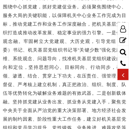
围绕中心抓党建，抓好党建促业务。必须聚焦围绕中心、
服务大局的关键职能，以保障机关中心业务工作完成为目
标，推动党建工作和业务工作深度融合，把机关基层党组
织打造成推动改革发展、稳定事业的强力引擎。一是促进
观念融。牢固树立大党建观、大历史观，引导党组（党
委）书记、机关基层党组织书记等“关键少数”强化党建思
维、系统观念、问题导向，找准机关基层党组织建设的方
向和定位，坚持思想同心、目标同向、行动同步，在统
领、渗透、结合、贯穿上下功夫，在压责任、强管理、勤
督促、严考核上建立机制，真正把政治、组织、制度、队
伍等优势转化为破解业务难题的有效武器。二是创新载体
融。坚持抓党建从业务出发、抓业务从党建入手，聚焦党
中央关于全面从严治党的重大决策部署、地方经济社会发
展的制约因素、阶段性重大工作任务，建立好机关基层党
组织和党员学习提升、党性锻炼、业务推进、难题攻坚等