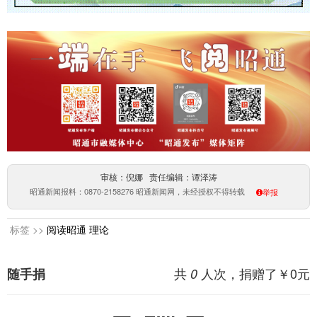
审核：倪娜 责任编辑：谭泽涛
昭通新闻报料：0870-2158276 昭通新闻网，未经授权不得转载
举报
标签 >>
阅读昭通
理论
共
人次，捐赠了￥
0
元
随手捐
0