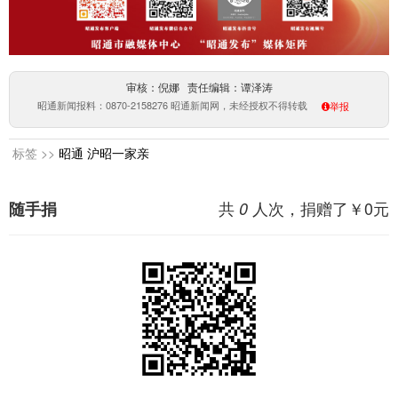
审核：倪娜 责任编辑：谭泽涛
昭通新闻报料：0870-2158276 昭通新闻网，未经授权不得转载
举报
标签 >>
昭通
沪昭一家亲
共
人次，捐赠了￥
0
元
随手捐
0