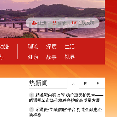
注册
登录
在线投稿
动漫
理论
深度
生活
荐
健康
故事
视界
热新闻
天
周
月
精准靶向强监管 稳价惠民护民生——
1
昭通规范市场价格秩序护航高质量发展
昭通做强“融信服”平台 打造金融惠企
2
新样板