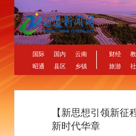
国际
国内
云南
财经
昭通
县区
乡镇
旅游
【新思想引领新征
新时代华章