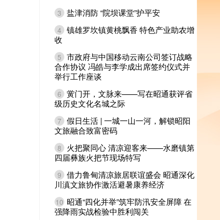
盐津消防 “院坝课堂”护平安
3
镇雄罗坎镇黄桃飘香 特色产业助农增
4
收
市政府与中国移动云南公司签订战略
5
合作协议 冯皓与李学成出席签约仪式并
举行工作座谈
黉门开，文脉来——写在昭通获评省
6
级历史文化名城之际
假日生活 | 一城一山一河，解锁昭阳
7
文旅融合致富密码
火把聚同心 清凉迎客来——水磨镇第
8
四届彝族火把节现场特写
借力鲁甸清凉旅居联谊盛会 昭通深化
9
川滇文旅协作激活避暑康养经济
昭通“四化并举”筑牢防汛安全屏障 在
10
强降雨实战检验中胜利闯关