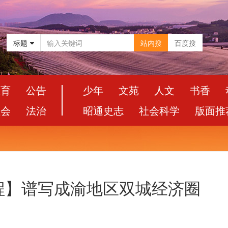
标题
站内搜
百度搜
教育
公告
少年
文苑
人文
书香
社会
法治
昭通史志
社会科学
版面推
程】谱写成渝地区双城经济圈