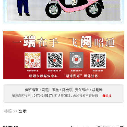
值班编审：马燕 审核：陈允琪 责任编辑：杨超烨
昭通新闻报料：0870-2158276 昭通新闻网，未经授权不得转载
举报
标签 >>
公示