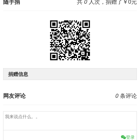
共
人次，捐赠了￥
0
元
随手捐
0
捐赠信息
条评论
网友评论
0
登录