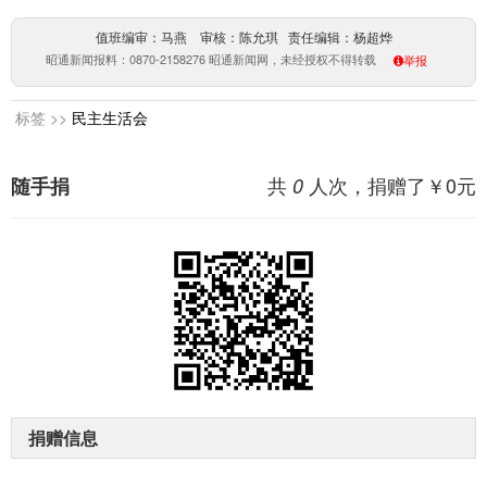
值班编审：马燕 审核：陈允琪 责任编辑：杨超烨
昭通新闻报料：0870-2158276 昭通新闻网，未经授权不得转载
举报
标签 >>
民主生活会
共
人次，捐赠了￥
0
元
随手捐
0
捐赠信息