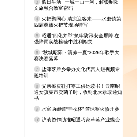
假日生活 | 一城一山一河，解锁昭阳
3
文旅融合致富密码
火把聚同心 清凉迎客来——水磨镇第
4
四届彝族火把节现场特写
昭通“四化并举”筑牢防汛安全屏障 在
5
强降雨实战检验中胜利闯关
“秋城昭阳・清凉一夏”2026年歌手大
6
赛决赛落幕
盐津落雁乡举办文化代言人短视频专
7
题培训
父亲擦皮鞋打零工供她读书！云南昭
8
通女孩集市卖菌子时，收到北大录取通知
书
水富两碗镇“丰收杯” 篮球赛火热开赛
9
沪滇协作助推昭通巧家草莓产业蝶变
10
昭通发布客户端