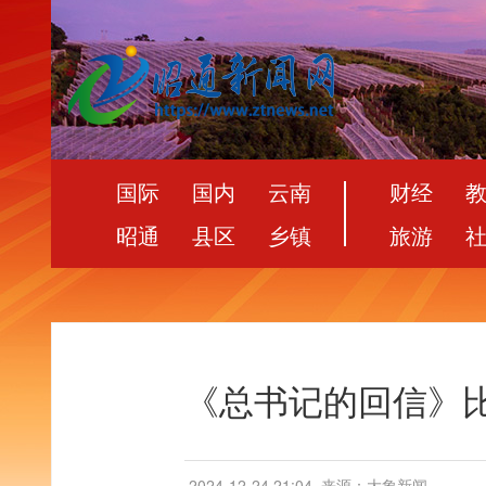
国际
国内
云南
财经
昭通
县区
乡镇
旅游
《总书记的回信》
2024-12-24 21:04
来源：大象新闻