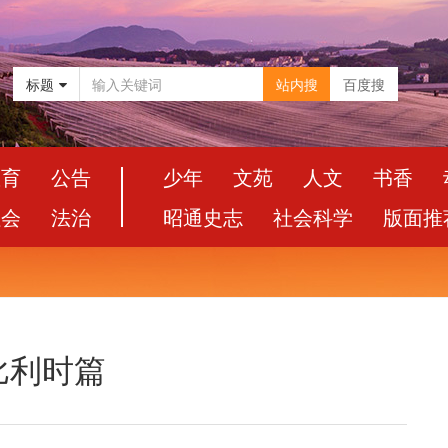
标题
站内搜
百度搜
教育
公告
少年
文苑
人文
书香
社会
法治
昭通史志
社会科学
版面推
比利时篇