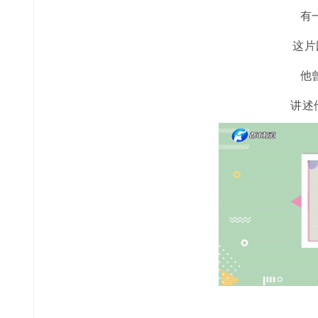
有
这片
他
讲述