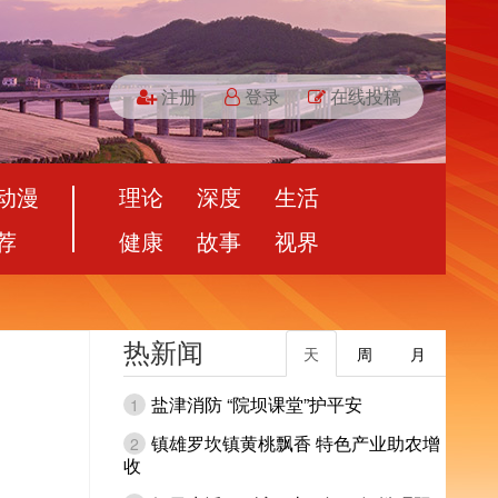
注册
登录
在线投稿
动漫
理论
深度
生活
荐
健康
故事
视界
热新闻
天
周
月
盐津消防 “院坝课堂”护平安
1
镇雄罗坎镇黄桃飘香 特色产业助农增
2
收