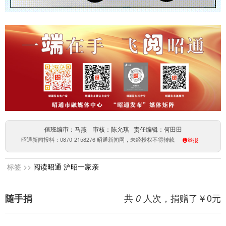
值班编审：马燕 审核：陈允琪 责任编辑：何田田
昭通新闻报料：0870-2158276 昭通新闻网，未经授权不得转载
举报
标签 >>
阅读昭通
沪昭一家亲
共
人次，捐赠了￥
0
元
随手捐
0