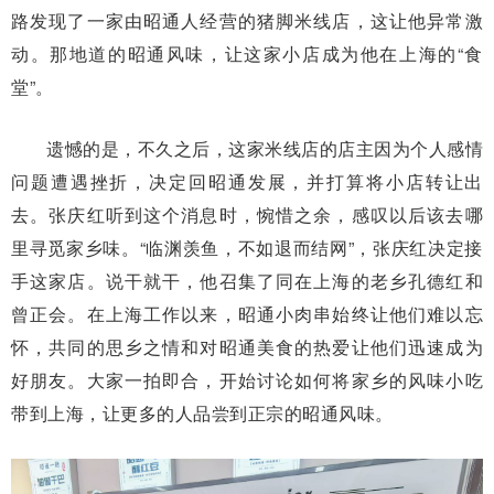
路发现了一家由昭通人经营的猪脚米线店，这让他异常激
动。那地道的昭通风味，让这家小店成为他在上海的“食
堂”。
遗憾的是，不久之后，这家米线店的店主因为个人感情
问题遭遇挫折，决定回昭通发展，并打算将小店转让出
去。张庆红听到这个消息时，惋惜之余，感叹以后该去哪
里寻觅家乡味。“临渊羡鱼，不如退而结网”，张庆红决定接
手这家店。说干就干，他召集了同在上海的老乡孔德红和
曾正会。在上海工作以来，昭通小肉串始终让他们难以忘
怀，共同的思乡之情和对昭通美食的热爱让他们迅速成为
好朋友。大家一拍即合，开始讨论如何将家乡的风味小吃
带到上海，让更多的人品尝到正宗的昭通风味。