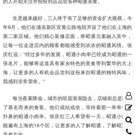
的人开始关注并纷纷到店品尝各种昭通美食。
生意越来越好，三人终于有了足够的资金扩大规模，今
年6月，他们在浦东新区宣黄公路地段开设了他们在上海的
第二家店铺。他们精心装修店面，将昭通元素融入其中，
让每一位走进店内的顾客都能感受到浓浓的昭通风情。张
庆红说：“经过多年的发展，昭通小肉串已经成为昭通的一
张名片，能够将这道具有家乡特色的美食带到繁华的大上
海，让更多的人有机会品尝到这份来自昭通的独特风味，
我感到非常荣幸。”
每当夜幕降临，城市的喧嚣渐渐隐去，店铺前总是围满
了慕名而来的食客。他们或站或坐，等待着那一串串香气
扑鼻的昭通小肉串。张庆红三人希望有一天，昭通小肉串
能遍布上海的16个区，让更多的人了解昭通，了解昭通的
美食文化。