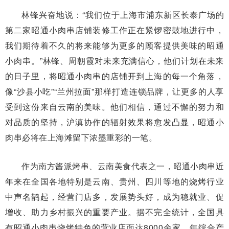
林锋兴奋地说：“我们位于上海市浦东新区长泰广场的
第二家昭通小肉串店铺装修工作正在紧锣密鼓地进行中，
我们期待着不久的将来能够为更多的顾客提供美味的昭通
小肉串。”林锋、周朝霞对未来充满信心，他们计划在未来
的日子里，将昭通小肉串的店铺开到上海的每一个角落，
像“沙县小吃”“兰州拉面”那样打造连锁品牌，让更多的人享
受到这份来自云南的美味。他们相信，通过不懈的努力和
对品质的坚持，沪滇协作的辐射效果将愈发凸显，昭通小
肉串必将在上海滩留下浓墨重彩的一笔。
作为南方酱派烤串、云南美食代表之一，昭通小肉串近
年来在全国各地特别是云南、贵州、四川等地的烧烤行业
中声名鹊起，经营门店多，发展势头好，成为稳就业、促
增收、助力乡村振兴的重要产业。据不完全统计，全国具
有昭通小肉串烧烤特色的营业店面达8000余家，年综合产