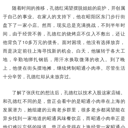
随着时间的推移，孔德红渴望摆脱姐姐的庇护，开创属
于自己的事业。在家人的支持下，他在昭阳区东门步行街
盘下了一家小店。然而，现实总是充满挑战，不到半年时
间，由于经营不善，孔德红的烧烤店不仅入不敷出，还让
他背负了10多万元的债务。面对困境，他没有选择放弃，
而是决定前往上海寻找新的机会。白天，他辗转于各大工
地，辛勤地绑扎钢筋，用汗水换取微薄的收入。到了晚
上，他便在街头摆地摊，继续烤制昭通小肉串。尽管生活
十分辛苦，孔德红却从未放弃过。
了解了张庆红的想法后，孔德红以技术入股这家店铺。
和孔德红不同的是，曾正会看中的是昭通小肉串在上海的
发展潜力，她组建的云南老乡群里，很多老乡都渴望能在
异乡找到一家地道的昭通风味餐饮店，而昭通小肉串正是
他们难以忘怀的味道。曾正会觉得在上海经营一家昭通小