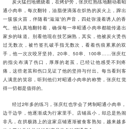
炭火猛烈地燃烧着，在烤炉旁，张庆红熟练地翻动着昭
通小肉串，每次翻转，油脂便滴落在炽热的炭火上，蹿出
一簇簇火苗，伴随着“滋滋”的声音，四处弥漫着诱人的香
气。他认真地翻转着，确保每一串昭通小肉串都能传递出
家乡的味道。别看他现在技艺娴熟，其实，他被炭火烫伤
过无数次，被竹签扎破手指无数次，看着伤痕累累的双
手，他一次次咬牙坚持。20串、50串、100串……张庆红
的指尖布满了伤口，厚厚的老茧，已经让他感受不到疼
痛，这些老茧和伤口见证了他的坚持与付出。每当看到客
人满意的笑容，听到他们对昭通小肉串的称赞，张庆红觉
得一切都是值得的。
经过2年多的练习，张庆红也学会了烤制昭通小肉串，
边干边学，他逐渐成为行家里手。店铺虽小，却总是热闹
非凡，在拱极路上的这家店铺逐渐被食客熟知，越来越多