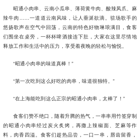
昭通小肉串、云南小瓜串、薄荷黄牛肉、酸辣凤爪、麻
辣牛肉……一道道云南风味，让人垂涎欲滴。驻场歌手的
悠扬歌声在空气中回荡，云南的特色好物琳琅满目，食客
们围坐在桌旁，一杯杯啤酒接连下肚，大家在这里尽情地
释放工作和生活中的压力，享受着夜晚的轻松与愉悦。
“昭通小肉串的味道真棒！”
“第一次吃到这么好吃的肉串，味道很独特。”
“在上海能吃到这么正宗的昭通小肉串，太棒了！”
食客们赞不绝口，随着升腾的热气，一串串用竹签穿制
的昭通小肉串经过炭火炙烤，再撒上辣椒面、芝麻等作
料，肉香四溢。食客们趁热品尝，一口一串，唇齿留香，