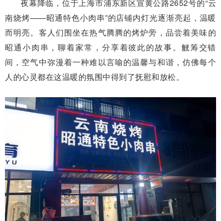
夜幕降临，位于上海市浦东新区宣黄公路2652号的“云
南烧烤——昭通特色小肉串”的店铺内灯光逐渐亮起，温暖
而明亮。客人们围坐在热气腾腾的烤炉旁，品尝着美味的
昭通小肉串，聊着家常，分享着彼此的故事。觥筹交错
间，空气中弥漫着一种难以言喻的温馨与和谐，仿佛每个
人的心灵都在这温暖的氛围中得到了抚慰和放松。